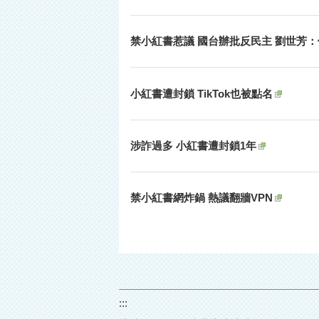
禁小紅書惹議 國台辦批反民主 劉世芳
小紅書遭封鎖 TikTok也被點名
涉詐過多 小紅書遭封鎖1年
禁小紅書網炸鍋 熱議翻牆VPN
:::