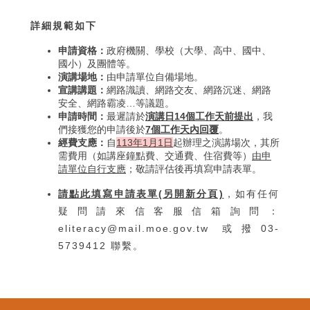
詳細規範如下
申請資格：
政府機關、學校（大學、高中、國中、
國小）及團體等。
演講場地：
由申請單位自備場地。
宣講講題：
網路識讀、網路交友、網路沉迷、網路
安全、網路霸凌…等議題。
申請時間：
最遲請於
演講日14個工作天前提出
，我
們接獲您的申請後於
7個工作天內回覆
。
經費支應：
自
113年1月1日
起辦理之演講場次，其所
需費用（如講座鐘點費、交通費、住宿費等）
由申
請單位自行支應
；敬請評估後再填寫申請表單。
請點此填寫申請表單(另開新分頁)
，如有任何
疑問請來信客服信箱詢問：
eliteracy@mail.moe.gov.tw
或撥03-
5739412 聯繫。