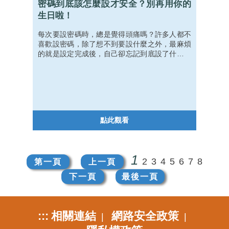
密碼到底該怎麼設才安全？別再用你的
生日啦！
每次要設密碼時，總是覺得頭痛嗎？許多人都不
喜歡設密碼，除了想不到要設什麼之外，最麻煩
的就是設定完成後，自己卻忘記到底設了什麼。
今天，就讓我們看看什麼是不好的密碼，再學習
如何設置好記又難猜的密碼吧！
點此觀看
1
2
3
4
5
6
7
8
第一頁
上一頁
下一頁
最後一頁
:::
相關連結
網路安全政策
|
|