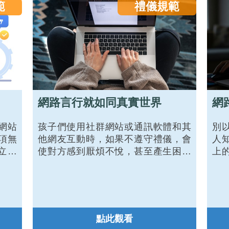
人之間的連結因此變得有溫度。
範
禮儀規範
網路言行就如同真實世界
網
網站
孩子們使用社群網站或通訊軟體和其
別
項無
他網友互動時，如果不遵守禮儀，會
人
立即
使對方感到厭煩不悅，甚至產生困擾
上
果，
或麻煩。事實上，網路世界就如同真
當
萊克
實世界，不但所有言行舉止都應該遵
關
也立
守禮儀，互相尊重，而且也同樣受到
帳
的力
法律的規範與保障，因為這樣才能維
倖
網站
持網路世界的秩序，讓大家享有安全
守
點此觀看
有禮的使用環境。因此，家長應該建
用