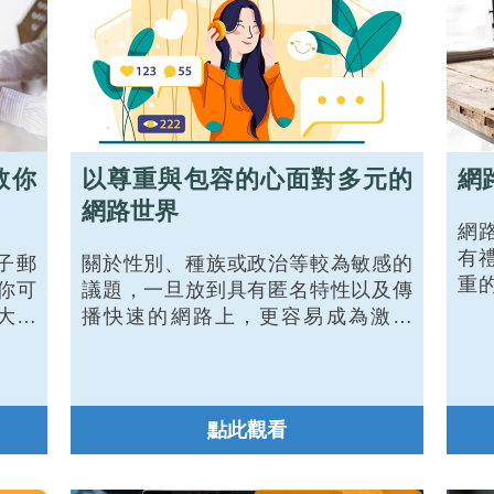
教你
以尊重與包容的心面對多元的
網
網路世界
網
有
子郵
關於性別、種族或政治等較為敏感的
重
你可
議題，一旦放到具有匿名特性以及傳
的
大人
播快速的網路上，更容易成為激烈
基
至工
「網路筆戰」的導火線。只要是生活
的重
在這個社群網路世代的人，無論是誰
但可
總會有意無意的陷入這無形戰火中。
去寶
設身處地理解他人的思想與行為，便
點此觀看
件的
能尊重其抉擇。也因為互相的理解與
的電
尊重，進而願意分享彼此經驗，人與