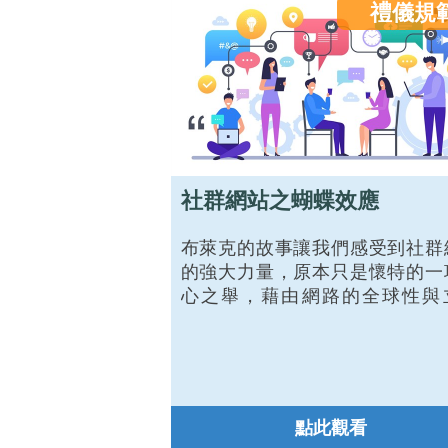
子郵件吧！
禮儀規
社群網站之蝴蝶效應
布萊克的故事讓我們感受到社群
的強大力量，原本只是懷特的一
心之舉，藉由網路的全球性與
性，以及社群網站拋磚引玉的效
從此改變了布萊克的人生，而布
在接受眾多熱心網友的幫助後，
志將來要幫助別人，將這份正面
量繼續擴散出去，這正是「社群
點此觀看
正向用」的最佳案例！