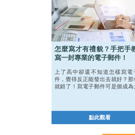
怎麼寫才有禮貌？手把手
寫一封專業的電子郵件！
上了高中卻還不知道怎樣寫電
件，覺得反正能發出去就好？那
就錯了！寫電子郵件可是個成為
的必備技能。小至社團活動、大
作申請，電子郵件都是向外溝通
要步驟，如果忽略重要細節，不
能造成負面印象，更可能讓人失
點此觀看
貴的機會！從 0 開始了解電子郵
各個細節，來寫一封有禮又易讀