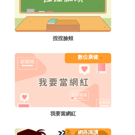
捏捏臉頰
數位康健
我要當網紅
網路識讀