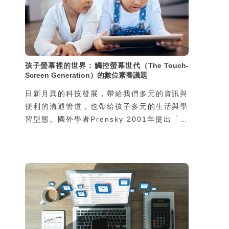
孩子螢幕裡的世界：觸控螢幕世代（The Touch-
Screen Generation）的數位素養議題
日新月異的科技發展，帶給我們多元的資訊與
便利的溝通管道，也帶給孩子多元的生活與學
習型態。國外學者Prensky 2001年提出「數
位原住民」（digital native）一詞，就是在
說明這些出生於1980年後（資訊時代）的年
輕族群，他們從小與各種資訊科技一起成長，
習慣也熟悉各式科技的使用。而養育數位原住
民的父母或教育人員，則稱作「數位移民」
（digital immigrant），他們可能長大後，
或是因為工作，才會接觸到科技 (Prensky,
2001)。因此，數位原住民與數位移民這二個