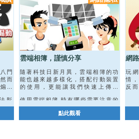
雲端相簿，謹慎分享
網
八門
隨著科技日新月異，雲端相簿的功
玩
然而
能也越來越多樣化，搭配行動裝置
情，
煽動
的使用，更能讓我們快速上傳照
反而
片，隨時隨地與親友分享生活中值
戲的
法影
使用雲端相簿 時有哪些需要注意的
得記錄的每一刻
們也
音檔
事項呢?
玩家
點此觀看
，都
合作
解。
遊戲