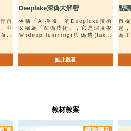
Deepfake深偽大解密
點
停留
俗稱「AI換臉」的Deepfake技術
自從
、中
又稱為「深偽技術」，它是深度學
起，
而，
習(deep learning)與偽造(fake)
為主
運作
的混成字，意指一類利用深度學習
從此
，甚
技術進行逼真的人像影像合成的技
臺，
。過
術。Deepfake技術之所以引起全
使用
點此觀看
象、
世界如此重視的原因，在於它的相
同時
」的
關軟體可以讓一般人輕鬆地取得，
不會
接引
並且運作於一般的個人電腦或行動
探討
提供
裝置上，因此各種相關的善意或惡
發開
性提
意的應用方式層出不窮，迫使這個
青少
不如
世界必須嚴肅看待Deepfake技術
向家
帶來的巨大衝擊。
道。
教材教案
識讀
網路隱私