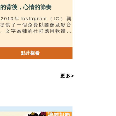
讚的背後，心情的節奏
2010年Instagram（IG）興
提供了一個免費以圖像及影音
、文字為輔的社群應用軟體，
成為網路上一個重要的社交平
受到網路使用者的歡迎及廣泛
。然而，當IG進入人們生活的
點此觀看
，對心智尚未成熟的青少年會
產生什麼心理影響，值得我們
。本文從2021年臉書弊病的揭
始說明，其次探討IG的使用對
更多>
年可能的心理健康危害，最後
長、教師和青少年提出因應之
禮儀規範