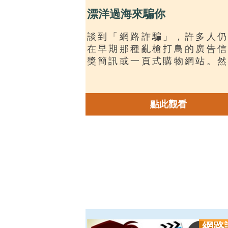
漂洋過海來騙你
談到「網路詐騙」，許多人仍
在早期那種亂槍打鳥的廣告信
獎簡訊或一頁式購物網站。然
時至今日，詐騙集團的組織與
規模早已高度專業化、工業化
至跨國分工，形成成熟產業鏈
點此觀看
去的網路詐騙多屬「非特定對
一次性接觸、以靜態圖文為主
模式，往往在初次接觸時便直
導受害者前往不明網站，要求
個資或金錢；隨著民眾警覺
升，這類手法的成功率已大
前。
網路