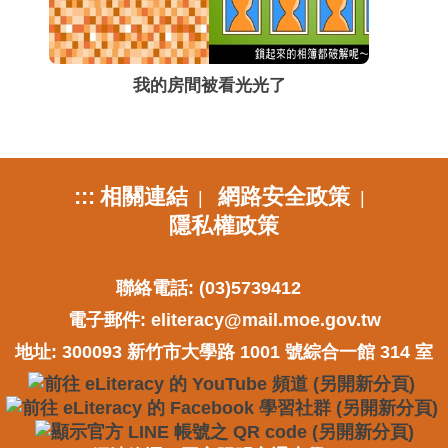
我的房間被看光光了
:::
相關連結
網路安全政策
|
|
隱私權政策
聯絡電話: (03)5739412
電子郵件:
eliteracy@mail.moe.gov.tw
地址: 300093 新竹市大學路 1001 號綜合一館 314 室