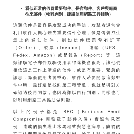
看似正常的假冒重要郵件、長官郵件、客戶與廠商
往來郵件（較難判別，建議使用網路工具輔助）
這類信件是最容易攻擊成功的手法，攻擊者通常會
利用收件人擔心錯失重要信件心理，像是偽裝成生
意上的通知信件，例如信件標題帶有訂單
（Order）、發票（Invoice）、運輸（UPS、
Fedex、Amazon）或是報告（Report）等，這
類詐騙電子郵件欺騙使用者得逞機會很高，讓他們
相信這是工作上溝通的信件，或是有重要、緊急的
訊息，降低使用者警戒心。收件人若要開啟這類郵
件中時，最好還是找到第二種管道，也就是與對方
確認過後再開啟，也因為難以自行判別，同樣也可
以利用網路工具協助做判斷。
以上的例子都是 BEC（Business Email
Compromise 商務電子郵件入侵）實際常見案
例，造成的損失堪比木馬程式與惡意病毒，防範的
不二法門即是收件當下的判斷，除了主動自行尋求