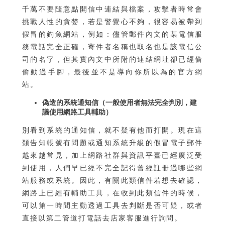
千萬不要隨意點開信中連結與檔案，攻擊者時常會
挑戰人性的貪婪，若是警覺心不夠，很容易被帶到
假冒的釣魚網站，例如：儘管郵件內文的某電信服
務電話完全正確，寄件者名稱也取名也是該電信公
司的名字，但其實內文中所附的連結網址卻已經偷
偷動過手腳，最後並不是導向你所以為的官方網
站。
偽造的系統通知信（一般使用者無法完全判別，建
議使用網路工具輔助）
別看到系統的通知信，就不疑有他而打開。現在這
類告知帳號有問題或通知系統升級的假冒電子郵件
越來越常見，加上網路社群與資訊平臺已經廣泛受
到使用，人們早已經不完全記得曾經註冊過哪些網
站服務或系統。因此，有關此類信件若想去確認，
網路上已經有輔助工具，在收到此類信件的時候，
可以第一時間主動透過工具去判斷是否可疑，或者
直接以第二管道打電話去店家客服進行詢問。