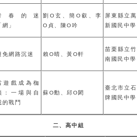
青春的迷
劉O玄、簡O叡、李
屏東縣立萬
「網」
O貞、陳O吟
新國民中學
苗栗縣立竹
避免網路沉迷
賴O晴、黃O軒
南國民中學
當遊戲成為枷
臺北市立石
鎖：一場與自
蘇O勳、邱O閎
牌國民中學
我的戰鬥
二、高中組