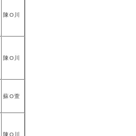
陳O川
陳O川
蘇O萱
陳O川