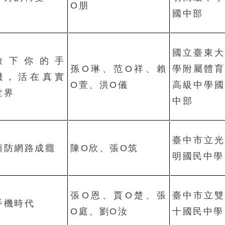
O朋
國中部
國立臺東大
放下你的手
孫O琳、范O祥、賴
學附屬體育
機，活在真實
O萱、洪O儀
高級中學國
世界
中部
臺中市立光
預防網路成癮
陳O欣、張O筑
明國民中學
張O恩、賈O楚、張
臺中市立雙
手機時代
O庭、劉O汝
十國民中學