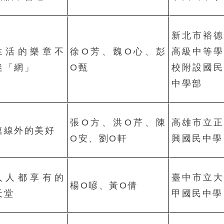
新北市裕德
生活的樂章不
徐O芳、魏O心、彭
高級中等學
迷「網」
O甄
校附設國民
中學部
張O方、洪O芹、陳
高雄市立正
連線外的美好
O安、劉O軒
興國民中學
人人都享有的
臺中市立大
楊O喭、黃O倩
天堂
甲國民中學