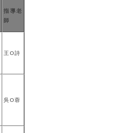
指導老
師
私
高
王O詩
國
育
吳O蓉
育