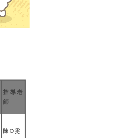
指導老
師
陳O雯