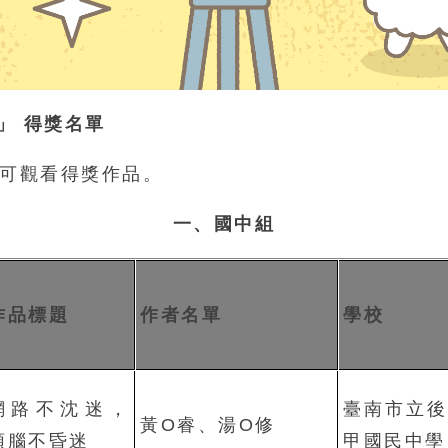
」 得獎名單
可觀看得獎作品。
一、國中組
作品標題
作者名單
學校
網路不沈迷，
臺南市立後
黃O睿、湯O修
頭腦不昏迷
甲國民中學