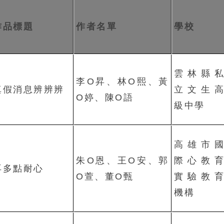
作品標題
作者名單
學校
雲林縣
李O昇、林O熙、黃
真假消息辨辨辨
立文生
O婷、陳O語
級中學
高雄市
朱O恩、王O安、郭
際心教
再多點耐心
O萱、董O甄
實驗教
機構