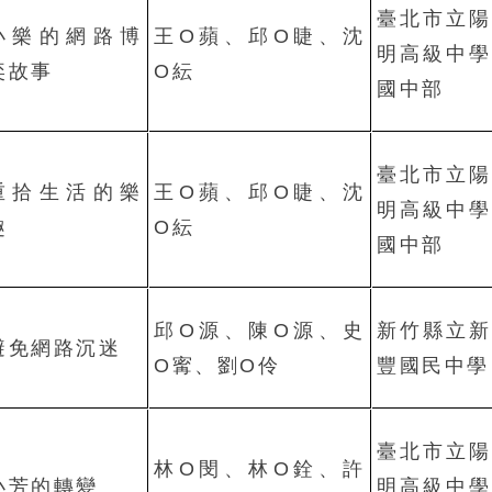
臺北市立陽
小樂的網路博
王O蘋、邱O睫、沈
明高級中學
奕故事
O紜
國中部
臺北市立陽
重拾生活的樂
王O蘋、邱O睫、沈
明高級中學
趣
O紜
國中部
邱O源、陳O源、史
新竹縣立新
避免網路沉迷
O寗、劉O伶
豐國民中學
臺北市立陽
林O閔、林O銓、許
小芳的轉變
明高級中學