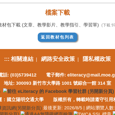
檔案下載
教材包下載 (文章、教學影片、教學指引、學習單)
(下載 97
返回教材包列表
:::
相關連結
網路安全政策
隱私權政策
|
|
話: (03)5739412
電子郵件:
eliteracy@mail.moe.g
地址: 300093 新竹市大學路 1001 號綜合一館 314 室
運：國立陽明交通大學
版權所有，轉載時請遵守引用
最後更新: 2026/8/5 | 網站瀏覽人數: