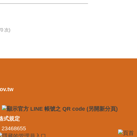
0 次)
ov.tw
格式規定
 23468655