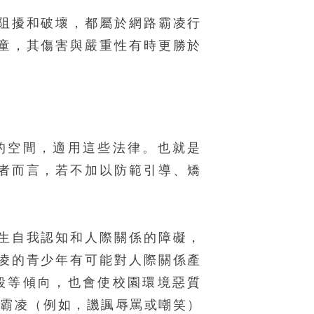
阻擾和破壞，都屬於網路霸凌行
童，其傷害與嚴重性有時更勝於
的空間，適用這些法律。也就是
者而言，若不加以防範引導、矯
生自我認知和人際關係的障礙，
凌的青少年有可能對人際關係產
殺等傾向，也會使校園環境惡質
語霸凌（例如，譏諷辱罵或嘲笑）