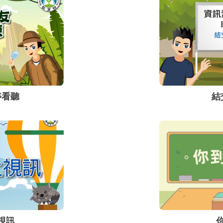
停看聽
結
視訊