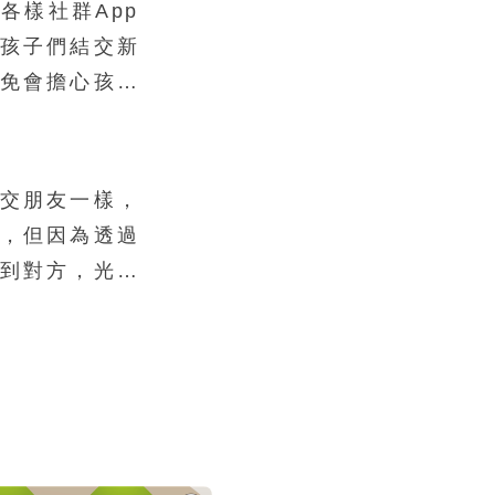
各樣社群App
孩子們結交新
免會擔心孩子
，然而，嚴厲
絕對不是最好
小撇步，幫助
交朋友一樣，
結識新朋友。
，但因為透過
到對方，光是
換的照片，很
們腦海中塑造
在網路交友時
。