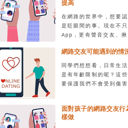
提高
在網路的世界中，想要認
是眨眼間的事。現在不只
App，更有聲音交友、
戲交友、學生專屬交友，
網路交友可能遇到的情
友軟體，讓認識網友變得
是，網路交友背後的風險
同學們想想看，日常生活
嗎？
是有年齡限制的呢？這些
要保護我們不會受到傷害
網站帳號時會有年齡的限
的道理。
面對孩子的網路交友行
樣做