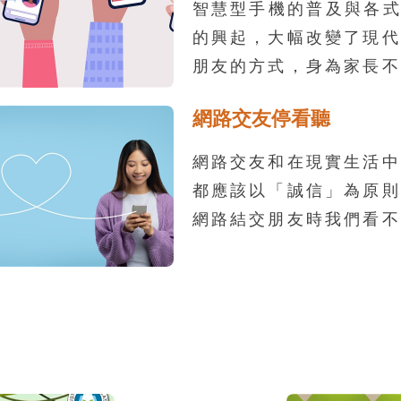
智慧型手機的普及與各式
的興起，大幅改變了現代
朋友的方式，身為家長不
因為網路交友而受騙上當
網路交友停看聽
斥責孩子的網路交友行為
的方法，不妨透過以下的
網路交友和在現實生活中
孩子更加安全的在網路上
都應該以「誠信」為原則
網路結交朋友時我們看不
靠雙方聊天的內容或是交
難判斷對方是否真的和我
出的形象一致，所以我們
更應該以「安全」為前提