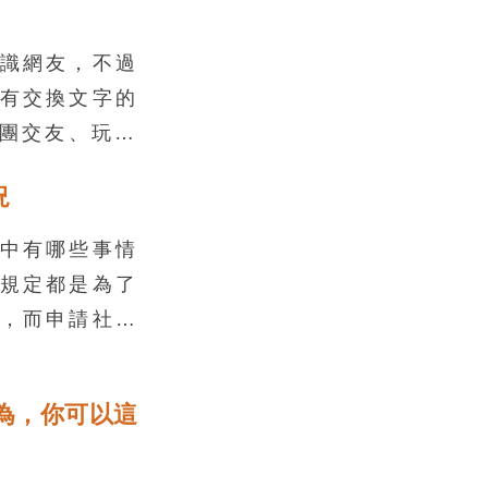
識網友，不過
有交換文字的
揪團交友、玩遊
五花八門的交
況
超級容易，但
，你真的知道
中有哪些事情
規定都是為了
，而申請社群
制，也是一樣
為，你可以這