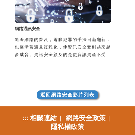
致個資外洩，並且可能導致本人手機的發話或
簡訊功能被盜用，所
網路通訊安全
隨著網路的普及，電腦犯罪的手法日漸翻新，
也逐漸普遍且複雜化，使資訊安全受到越來越
多威脅。資訊安全顧及的是使資訊資產不受到
有意或無意地洩漏、破壞、假造，以及未經授
權的獲取、使用、修改。然而不管是機關團體
的整體資訊安全，或是個人使用上的安全顧
慮，通常都是在使用過程中所產生的，因此瞭
解並培養良好的使用習慣是很重要的。
返回網路安全影片列表
:::
相關連結
網路安全政策
|
|
隱私權政策