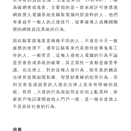
所帶有的負面意涵，主要是來自「cracker」，稱
為破網者或鬼客。主要指的是一群未經許可便透過
網路擅入電腦系統並竊取電腦內部資料的人，他們
有著超乎一般人的入侵技巧，從事破壞人或機關團
體的網路資訊系統的行為。
因此駭客跟鬼客是兩種不同的人，不過在今天一般
媒體的使用下，通常以駭客來代表那些從事鬼客工
作的人。一般而言，這種入侵他人電腦的行為不論
是否會造成系統的破壞，其正當性一直都是備受爭
議。在法律上，對於這種入侵行為，除非真的觸及
法律所規限如隱私權、智慧財產權的犯罪行為，否
則沒有造成損害的入侵在法律上並未有明確的規
範。然而，入侵的行為就如同走在街上亂晃時，挨
家挨戶地試著開啟他人門戶一樣，是一種在道德上
不見容於社會的行為。
病毒