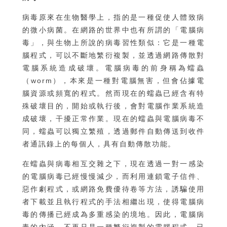
病毒原來在生物醫學上，指的是一種促使人體致病
的微小病菌。在網路的世界中也有所謂的「電腦病
毒」，與生物上所說的病毒習性類似：它是一種電
腦程式，可以不斷地繁衍複製，並透過網路傳散對
電腦系統造成破壞。電腦病毒的前身稱為蠕蟲
（worm），本來是一種對電腦無害，但會佔據電
腦資源或頻寬的程式。然而現在的蠕蟲已經含有特
殊破壞目的，開始或執行後，會對電腦作業系統造
成破壞，干擾正常作業。現在的蠕蟲與電腦病毒不
同，蠕蟲可以獨立繁殖，透過郵件自動傳送到收件
者通訊錄上的每個人，具有自動傳散功能。
在蠕蟲與病毒相互交雜之下，現在透過一對一感染
的電腦病毒已經慢慢減少，而利用連鎖電子信件、
惡作劇程式，或網路免費優待卷等方法，誘騙使用
者下載並且執行程式的手法相繼出現，使得電腦病
毒的傳播已經成為多重感染的境地。因此，電腦病
毒的內涵，不再只是一種繁衍複製的電腦程式，已