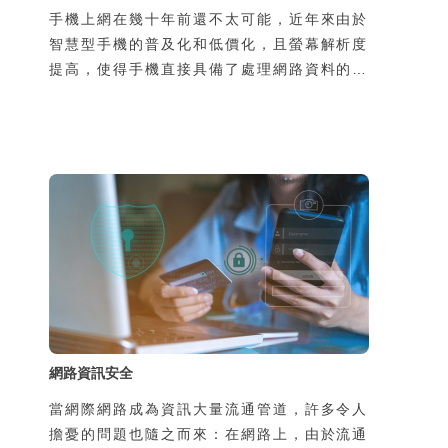
手機上網在幾十年前還不太可能，近年來由於
智慧型手機的普及化和低價化，且螢幕解析度
提高，使得手機直接具備了處理網路資料的能
力，於是手機可隨時隨地上網，帶來許多新的
生活樂趣與便利性，但同時，也增加了使用者
個資被侵害的風險。風險的來源有二，一是過
去使用者在家中或辦公室上網，所使用的線路
是私用或是經過公司網路管理人員保護，如今
透過手機在陌生的地方使用別人的線路上網，
可能導致通訊內容被竊聽，第二個原因是由於
使用了惡意的App卻不瞭解其風險，也可能導
致個資外洩，並且可能導致本人手機的發話或
簡訊功能被盜用，所
網路資訊安全
當網際網路成為資訊大量流通管道，許多令人
擔憂的問題也隨之而來：在網路上，由於流通