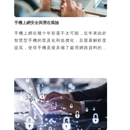
手機上網安全與潛在風險
手機上網在幾十年前還不太可能，近年來由於
智慧型手機的普及化和低價化，且螢幕解析度
提高，使得手機直接具備了處理網路資料的能
力，於是手機可隨時隨地上網，帶來許多新的
生活樂趣與便利性，但同時，也增加了使用者
個資被侵害的風險。風險的來源有二，一是過
去使用者在家中或辦公室上網，所使用的線路
是私用或是經過公司網路管理人員保護，如今
透過手機在陌生的地方使用別人的線路上網，
可能導致通訊內容被竊聽，第二個原因是由於
使用了惡意的App卻不瞭解其風險，也可能導
致個資外洩，並且可能導致本人手機的發話或
簡訊功能被盜用，所