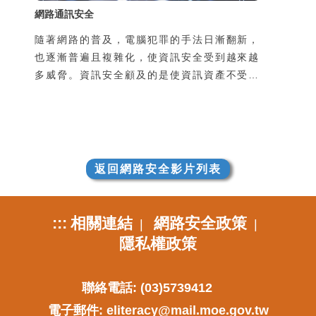
網路通訊安全
隨著網路的普及，電腦犯罪的手法日漸翻新，
也逐漸普遍且複雜化，使資訊安全受到越來越
多威脅。資訊安全顧及的是使資訊資產不受到
有意或無意地洩漏、破壞、假造，以及未經授
權的獲取、使用、修改。然而不管是機關團體
的整體資訊安全，或是個人使用上的安全顧
慮，通常都是在使用過程中所產生的，因此瞭
解並培養良好的使用習慣是很重要的。
返回網路安全影片列表
:::
相關連結
網路安全政策
|
|
隱私權政策
聯絡電話: (03)5739412
電子郵件:
eliteracy@mail.moe.gov.tw