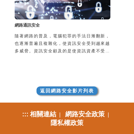
致個資外洩，並且可能導致本人手機的發話或
簡訊功能被盜用，所
網路通訊安全
隨著網路的普及，電腦犯罪的手法日漸翻新，
也逐漸普遍且複雜化，使資訊安全受到越來越
多威脅。資訊安全顧及的是使資訊資產不受到
有意或無意地洩漏、破壞、假造，以及未經授
權的獲取、使用、修改。然而不管是機關團體
的整體資訊安全，或是個人使用上的安全顧
慮，通常都是在使用過程中所產生的，因此瞭
解並培養良好的使用習慣是很重要的。
返回網路安全影片列表
:::
相關連結
網路安全政策
|
|
隱私權政策