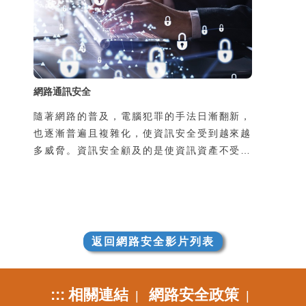
可能導致通訊內容被竊聽，第二個原因是由於
使用了惡意的App卻不瞭解其風險，也可能導
致個資外洩，並且可能導致本人手機的發話或
簡訊功能被盜用，所
網路通訊安全
隨著網路的普及，電腦犯罪的手法日漸翻新，
也逐漸普遍且複雜化，使資訊安全受到越來越
多威脅。資訊安全顧及的是使資訊資產不受到
有意或無意地洩漏、破壞、假造，以及未經授
權的獲取、使用、修改。然而不管是機關團體
的整體資訊安全，或是個人使用上的安全顧
慮，通常都是在使用過程中所產生的，因此瞭
解並培養良好的使用習慣是很重要的。
返回網路安全影片列表
:::
相關連結
網路安全政策
|
|