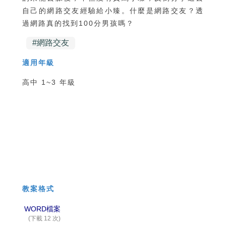
自己的網路交友經驗給小臻。什麼是網路交友？透
過網路真的找到100分男孩嗎？
#
網路交友
適用年級
高中 1~3 年級
教案格式
WORD檔案
(下載 12 次)