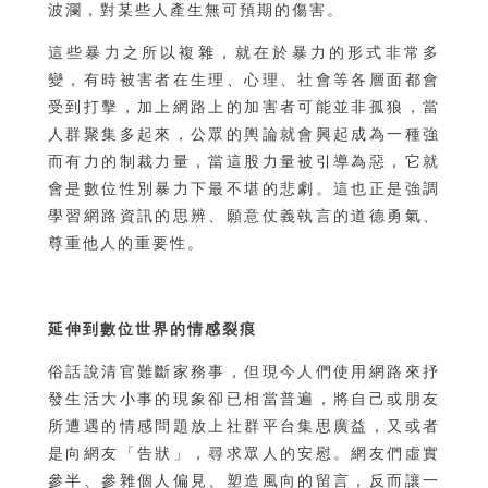
波瀾，對某些人產生無可預期的傷害。
這些暴力之所以複雜，就在於暴力的形式非常多
變，有時被害者在生理、心理、社會等各層面都會
受到打擊，加上網路上的加害者可能並非孤狼，當
人群聚集多起來，公眾的輿論就會興起成為一種強
而有力的制裁力量，當這股力量被引導為惡，它就
會是數位性別暴力下最不堪的悲劇。這也正是強調
學習網路資訊的思辨、願意仗義執言的道德勇氣、
尊重他人的重要性。
延伸到數位世界的情感裂痕
俗話說清官難斷家務事，但現今人們使用網路來抒
發生活大小事的現象卻已相當普遍，將自己或朋友
所遭遇的情感問題放上社群平台集思廣益，又或者
是向網友「告狀」，尋求眾人的安慰。網友們虛實
參半、參雜個人偏見、塑造風向的留言，反而讓一