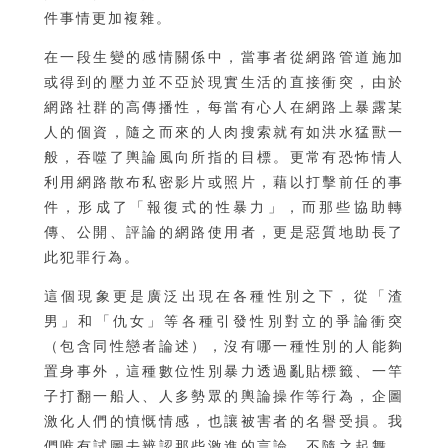
件事情更加複雜。
在一段生變的感情關係中，當事者從網路管道施加
或得到的壓力並不亞於現實生活的直接衝突，由於
網路社群的高傳播性，每當有心人在網路上暴露某
人的個資，隨之而來的人肉搜索就有如洪水猛獸一
般，吞噬了輿論風向所指的目標。更常有恐怖情人
利用網路散布私密影片或照片，藉以打擊前任的事
件，形成了「報復式的性暴力」，而那些協助轉
傳、公開、評論的網路使用者，更是惡質地助長了
此犯罪行為。
這個現象更是廣泛出現在各種性別之下，從「渣
男」和「仇女」等各種引發性別對立的爭論衝突
（包含同性戀者論述），沒有哪一種性別的人能夠
置身事外，這種數位性別暴力透過亂貼標籤、一竿
子打翻一船人、人多勢眾的輿論操作等行為，企圖
激化人們的憤慨情感，也讓被害者的名譽受損。我
們唯有試圖去辨認那些激進的言論，不隨之起舞，