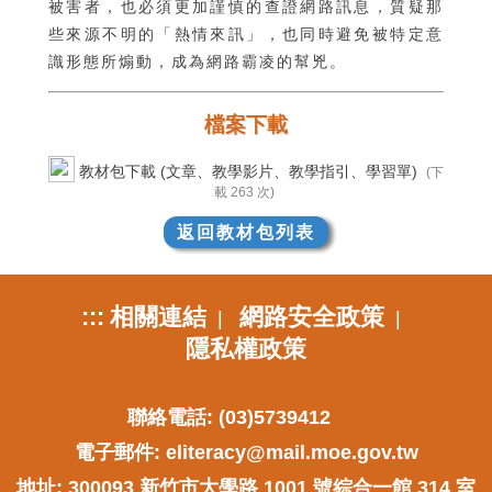
被害者，也必須更加謹慎的查證網路訊息，質疑那
些來源不明的「熱情來訊」，也同時避免被特定意
識形態所煽動，成為網路霸凌的幫兇。
檔案下載
教材包下載 (文章、教學影片、教學指引、學習單)
(下
載 263 次)
返回教材包列表
:::
相關連結
網路安全政策
|
|
隱私權政策
聯絡電話: (03)5739412
電子郵件:
eliteracy@mail.moe.gov.tw
地址: 300093 新竹市大學路 1001 號綜合一館 314 室