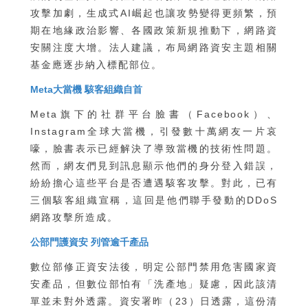
攻擊加劇，生成式AI崛起也讓攻勢變得更頻繁，預
期在地緣政治影響、各國政策新規推動下，網路資
安關注度大增。法人建議，布局網路資安主題相關
基金應逐步納入標配部位。
Meta大當機 駭客組織自首
Meta旗下的社群平台臉書（Facebook）、
Instagram全球大當機，引發數十萬網友一片哀
嚎，臉書表示已經解決了導致當機的技術性問題。
然而，網友們見到訊息顯示他們的身分登入錯誤，
紛紛擔心這些平台是否遭遇駭客攻擊。對此，已有
三個駭客組織宣稱，這回是他們聯手發動的DDoS
網路攻擊所造成。
公部門護資安 列管逾千產品
數位部修正資安法後，明定公部門禁用危害國家資
安產品，但數位部怕有「洗產地」疑慮，因此該清
單並未對外透露。資安署昨（23）日透露，這份清