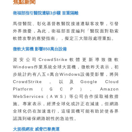
焦點新聞
衛福部指引醫院遭駭3步驟 首重隔離
馬偕醫院、彰化基督教醫院接連遭駭客攻擊，引發
外界擔憂，為此，衛福部首度編列「醫院面對勒索
軟體攻擊的應變指南」，擬定三大階段處理重點。
微軟大當機 影響850萬台設備
資安公司CrowdStrike軟體更新導致微軟
Windows作業系統全球大當機，微軟昨天表示，初
步統計約有八五○萬台Windows設備受影響，將與
CrowdStrike，以及Google Cloud
Platform（ＧＣＰ）、Amazon
WebServices（ＡＷＳ）等公司合作採取補救措
施。專家表示，經濟全球化或許正在減速，但網路
全球化仍在加速進行，這場當機可能有助於使各界
認識到確保網路韌性的急迫性。
大規模網攻 威脅巴黎奧運