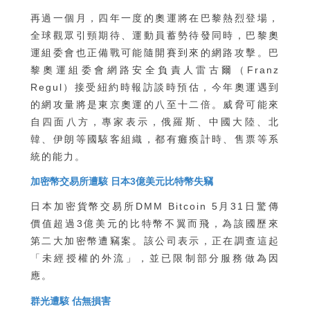
再過一個月，四年一度的奧運將在巴黎熱烈登場，
全球觀眾引頸期待、運動員蓄勢待發同時，巴黎奧
運組委會也正備戰可能隨開賽到來的網路攻擊。巴
黎奧運組委會網路安全負責人雷古爾（Franz
Regul）接受紐約時報訪談時預估，今年奧運遇到
的網攻量將是東京奧運的八至十二倍。威脅可能來
自四面八方，專家表示，俄羅斯、中國大陸、北
韓、伊朗等國駭客組織，都有癱瘓計時、售票等系
統的能力。
加密幣交易所遭駭 日本3億美元比特幣失竊
日本加密貨幣交易所DMM Bitcoin 5月31日驚傳
價值超過3億美元的比特幣不翼而飛，為該國歷來
第二大加密幣遭竊案。該公司表示，正在調查這起
「未經授權的外流」，並已限制部分服務做為因
應。
群光遭駭 估無損害