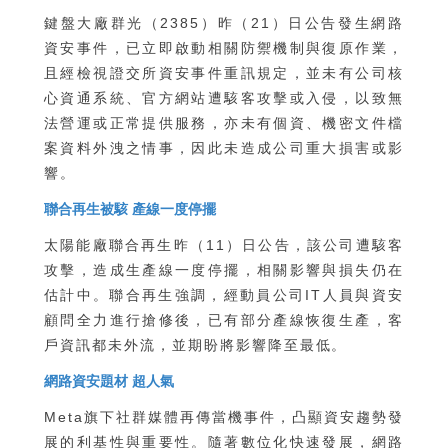
鍵盤大廠群光（2385）昨（21）日公告發生網路
資安事件，已立即啟動相關防禦機制與復原作業，
且經檢視證交所資安事件重訊規定，並未有公司核
心資通系統、官方網站遭駭客攻擊或入侵，以致無
法營運或正常提供服務，亦未有個資、機密文件檔
案資料外洩之情事，因此未造成公司重大損害或影
響。
聯合再生被駭 產線一度停擺
太陽能廠聯合再生昨（11）日公告，該公司遭駭客
攻擊，造成生產線一度停擺，相關影響與損失仍在
估計中。聯合再生強調，經動員公司IT人員與資安
顧問全力進行搶修後，已有部分產線恢復生產，客
戶資訊都未外流，並期盼將影響降至最低。
網路資安題材 超人氣
Meta旗下社群媒體再傳當機事件，凸顯資安趨勢發
展的利基性與重要性。隨著數位化快速發展，網路