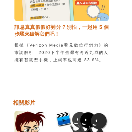
資訊吧！
訊息真真假假好難分？別怕，一起用 5 個
步驟來破解它們吧！
根據《Verizon Media看見數位行銷力》的
市調解析，2020下半年臺灣有將近九成的人
擁有智慧型手機，上網率也高達 83.6%。每
一條訊息，其實都包含著很多元素，如果想要
只看一眼就判斷真假，那可真是非常困難的一
件事情，不過，只要將訊息拆解開來，一一檢
查、破解，就能夠擊破假訊息喔！
相關影片