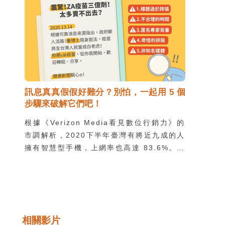
麼辦呢？兒福聯盟的調查中便發現，有 41％
的兒少認為父母的網路安全教育不實用。別擔
心，就讓我們跟著兒福和 Instagram 合作推
出的「Instagram 家長指南」一起 update
資訊吧！
訊息真真假假好難分？別怕，一起用 5 個
步驟來破解它們吧！
根據《Verizon Media看見數位行銷力》的
市調解析，2020下半年臺灣有將近九成的人
擁有智慧型手機，上網率也高達 83.6%。每
一條訊息，其實都包含著很多元素，如果想要
只看一眼就判斷真假，那可真是非常困難的一
件事情，不過，只要將訊息拆解開來，一一檢
查、破解，就能夠擊破假訊息喔！
相關影片