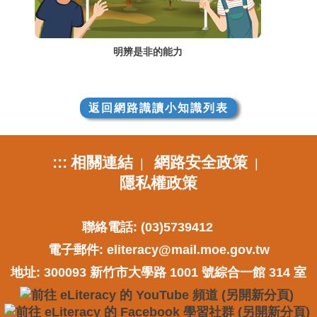
明辨是非的能力
返回網路識讀小知識列表
:::
相關連結
網路安全政策
|
|
隱私權政策
聯絡電話: (03)5739412
電子郵件:
eliteracy@mail.moe.gov.tw
地址: 300093 新竹市大學路 1001 號綜合一館 314 室