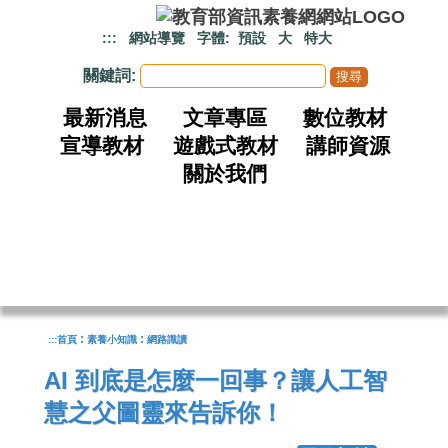
跳到主要內容
:::
網站導覽
字體:
預設
大
特大
關鍵詞:
最新消息
文章專區
數位教材
宣導教材
遊戲式教材
講師資源
關於我們
:
:
:::
首頁
素養小知識
網路識讀
AI 到底是怎麼一回事？讓人工智
慧之父圖靈來告訴你！