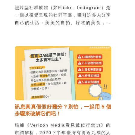
照片型社群軟體（如Flickr、Instagram）是
一個以視覺呈現的社群平臺，吸引許多人分享
自己的生活：美美的自拍、好吃的美食，然
而，這些看似光鮮亮麗的經營，卻可能潛藏著
負面影響。身為家長可能會因此感到擔憂，卻
又感覺不夠熟悉照片型社群軟體的生態，該怎
麼辦呢？兒福聯盟的調查中便發現，有 41％
的兒少認為父母的網路安全教育不實用。別擔
心，就讓我們跟著兒福和 Instagram 合作推
出的「Instagram 家長指南」一起 update
資訊吧！
訊息真真假假好難分？別怕，一起用 5 個
步驟來破解它們吧！
根據《Verizon Media看見數位行銷力》的
市調解析，2020下半年臺灣有將近九成的人