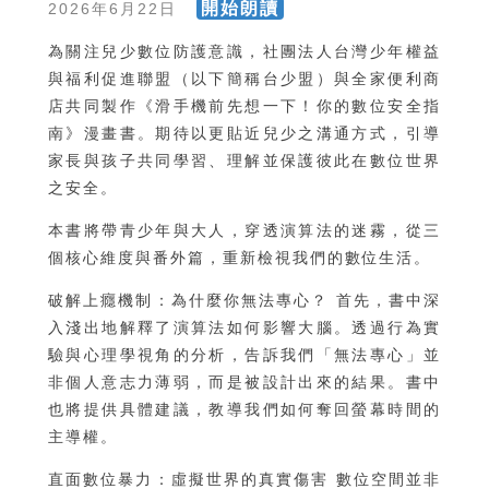
開始朗讀
2026年6月22日
為關注兒少數位防護意識，社團法人台灣少年權益
與福利促進聯盟（以下簡稱台少盟）與全家便利商
店共同製作《滑手機前先想一下！你的數位安全指
南》漫畫書。期待以更貼近兒少之溝通方式，引導
家長與孩子共同學習、理解並保護彼此在數位世界
之安全。
本書將帶青少年與大人，穿透演算法的迷霧，從三
個核心維度與番外篇，重新檢視我們的數位生活。
破解上癮機制：為什麼你無法專心？ 首先，書中深
入淺出地解釋了演算法如何影響大腦。透過行為實
驗與心理學視角的分析，告訴我們「無法專心」並
非個人意志力薄弱，而是被設計出來的結果。書中
也將提供具體建議，教導我們如何奪回螢幕時間的
主導權。
直面數位暴力：虛擬世界的真實傷害 數位空間並非