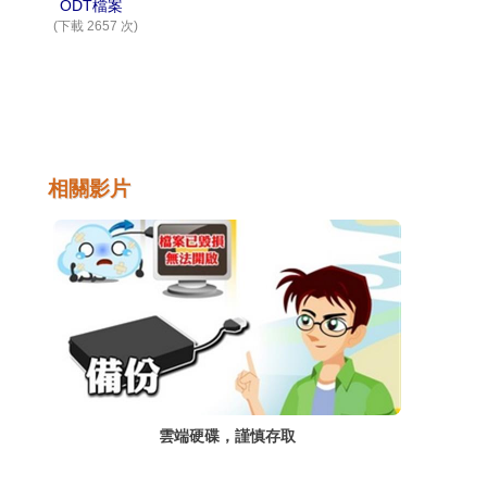
ODT檔案
(下載 2657 次)
相關影片
雲端硬碟，謹慎存取