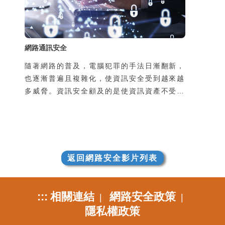
致個資外洩，並且可能導致本人手機的發話或
簡訊功能被盜用，所
網路通訊安全
隨著網路的普及，電腦犯罪的手法日漸翻新，
也逐漸普遍且複雜化，使資訊安全受到越來越
多威脅。資訊安全顧及的是使資訊資產不受到
有意或無意地洩漏、破壞、假造，以及未經授
權的獲取、使用、修改。然而不管是機關團體
的整體資訊安全，或是個人使用上的安全顧
慮，通常都是在使用過程中所產生的，因此瞭
解並培養良好的使用習慣是很重要的。
返回網路安全影片列表
:::
相關連結
網路安全政策
|
|
隱私權政策