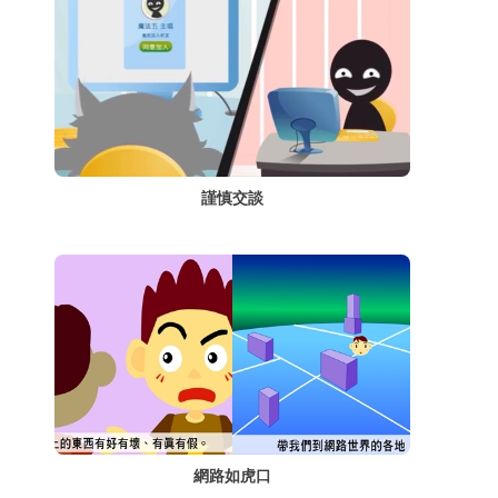
謹慎交談
網路如虎口