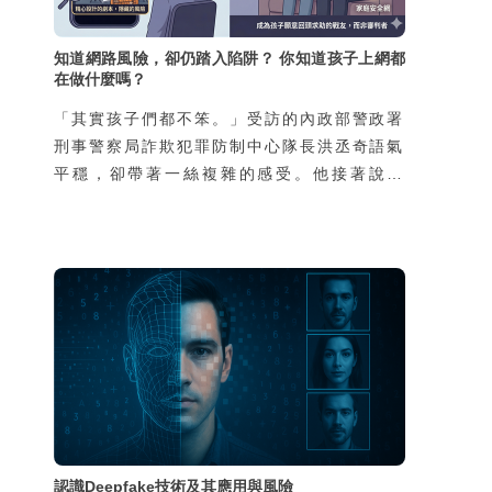
知道網路風險，卻仍踏入陷阱？ 你知道孩子上網都
在做什麼嗎？
「其實孩子們都不笨。」受訪的內政部警政署
刑事警察局詐欺犯罪防制中心隊長洪丞奇語氣
平穩，卻帶著一絲複雜的感受。他接著說：
「外界常以為會去當車手的孩子，都是家裡有
狀況、缺乏資源，然而我們的統計並不是這
樣。真正因為家庭功能不彰而涉案的孩子，不
到兩成，其餘八成都是再普通不過的家庭，家
裡沒有特別辛苦，也不是因為缺錢。」那為什
麼這些學生還要冒險去從事這樣的違法行為
呢？
認識Deepfake技術及其應用與風險