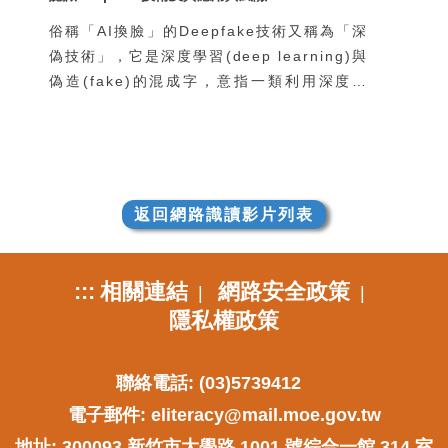
俗稱「AI換臉」的Deepfake技術又稱為「深
偽技術」，它是深度學習(deep learning)與
偽造(fake)的混成字，意指一類利用深度學
習技術進行逼真的人像影像合成的技術。
Deepfake技術之所以引起全世界如此重視的
原因，在於它的相關軟體可以讓一般人輕鬆地
取得，並且運作於一般的個人電腦或行動裝置
上，因此各種相關的善意或惡意的應用方式層
返回網路識讀影片列表
出不窮，迫使這個世界必須嚴肅看待
Deepfake技術帶來的巨大衝擊。
:::
相關連結
網路安全政策
|
|
隱私權政策
聯絡電話: (03)5739412
電子郵件:
eliteracy@mail.moe.gov.tw
地址: 300093 新竹市大學路 1001 號綜合一館 314 室