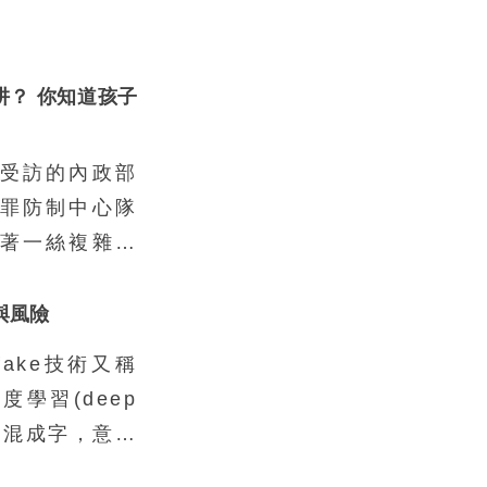
阱？ 你知道孩子
受訪的內政部
罪防制中心隊
著一絲複雜的
常以為會去當
狀況、缺乏資
用與風險
是這樣。真正
fake技術又稱
的孩子，不到
學習(deep
普通不過的家
e)的混成字，意指
也不是因為缺
行逼真的人像
還要冒險去從