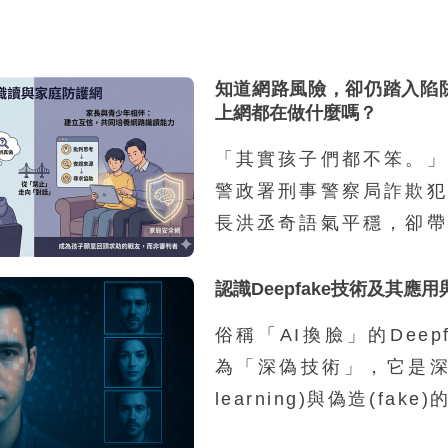
知道網路風險，卻仍踏入陷
上網都在做什麼嗎？
「其實孩子們都不笨。」
警政署刑事警察局詐欺犯
長洪丞奇語氣平穩，卻帶
感受。他接著說：「外界
車手的孩子，都是家裡有
認識Deepfake技術及其應
源，然而我們的統計並不
俗稱「AI換臉」的Deep
因為家庭功能不彰而涉案
為「深偽技術」，它是深度
兩成，其餘八成都是再
learning)與偽造(fak
庭，家裡沒有特別辛苦，
一類利用深度學習技術進
錢。」那為什麼這些學生