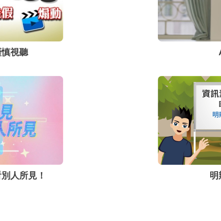
謹慎視聽
看別人所見！
明