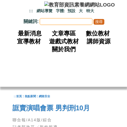
跳到主要內容
:::
網站導覽
字體:
預設
大
特大
關鍵詞:
最新消息
文章專區
數位教材
宣導教材
遊戲式教材
講師資源
關於我們
:
:
:::
首頁
焦點新聞
網路安全
誆賣演唱會票 男判刑10月
聯合報/A14版/綜合