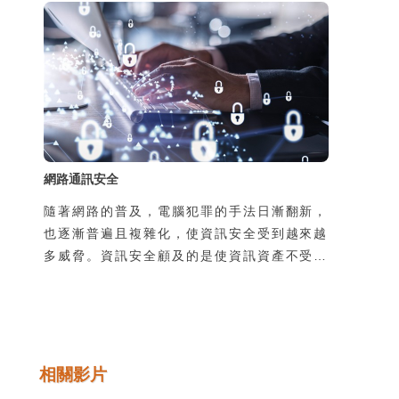
是私用或是經過公司網路管理人員保護，如今
透過手機在陌生的地方使用別人的線路上網，
可能導致通訊內容被竊聽，第二個原因是由於
使用了惡意的App卻不瞭解其風險，也可能導
致個資外洩，並且可能導致本人手機的發話或
簡訊功能被盜用，所
網路通訊安全
隨著網路的普及，電腦犯罪的手法日漸翻新，
也逐漸普遍且複雜化，使資訊安全受到越來越
多威脅。資訊安全顧及的是使資訊資產不受到
有意或無意地洩漏、破壞、假造，以及未經授
權的獲取、使用、修改。然而不管是機關團體
的整體資訊安全，或是個人使用上的安全顧
慮，通常都是在使用過程中所產生的，因此瞭
解並培養良好的使用習慣是很重要的。
相關影片