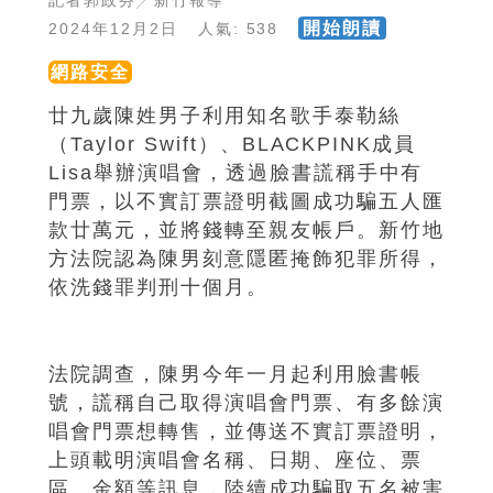
記者郭政芬╱新竹報導
開始朗讀
2024年12月2日 人氣: 538
網路安全
廿九歲陳姓男子利用知名歌手泰勒絲
（Taylor Swift）、BLACKPINK成員
Lisa舉辦演唱會，透過臉書謊稱手中有
門票，以不實訂票證明截圖成功騙五人匯
款廿萬元，並將錢轉至親友帳戶。新竹地
方法院認為陳男刻意隱匿掩飾犯罪所得，
依洗錢罪判刑十個月。
法院調查，陳男今年一月起利用臉書帳
號，謊稱自己取得演唱會門票、有多餘演
唱會門票想轉售，並傳送不實訂票證明，
上頭載明演唱會名稱、日期、座位、票
區、金額等訊息，陸續成功騙取五名被害