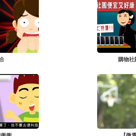
騙問題。要知道網路交
型，如何防範交易詐騙及
便顯得很重要。
怕
購物社
衝衝衝
【微電