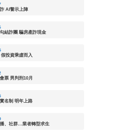
7
詐 AI警示上陣
6
勾結詐團 騙房產詐現金
5
 假投資乘虛而入
2
會票 男判刑10月
5
實名制 明年上路
9
播、社群…業者轉型求生