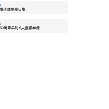
6
電子煙學生日增
4
50萬筆牟利 9人侵權40億