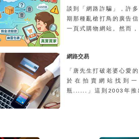
談到「網路詐騙」，許多
期那種亂槍打鳥的廣告信
一頁式購物網站。然而，
騙集團的組織與運作規模
化、工業化，甚至跨國分
網路交易
產業鏈。過去的網路詐騙
對象、一次性接觸、以靜
「唐先生打破老婆心愛的
的模式，往往在初次接觸
於在拍賣網站找到一
受害者前往不明網站，要
瓶......」這則2003
金錢；隨著民眾警覺性提
地說明了網路交易的便利
的成功率已大不如前
網路交易成為資訊時代新
模式與類型，但因為與傳
易方式不同，而容易衍生