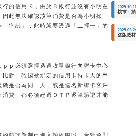
銀行的信用卡，由於Ｂ銀行並沒有小明在
2025.10.1
桃市：抽
，因此無法確認該筆消費是否為小明操
卡「盜綁」，此時就要透過「二擇一」的
2025.09.2
盜版教材
Ａｐｐ必須選擇透過收單銀行向聯卡中心
」比對，確認被綁定的信用卡持卡人的手
號碼是否為同一人，或是這名新綁卡客戶
新消費，都必須經過ＯＴＰ逐筆驗證才能
畫的防詐新制已進入拍板階段，金管會則