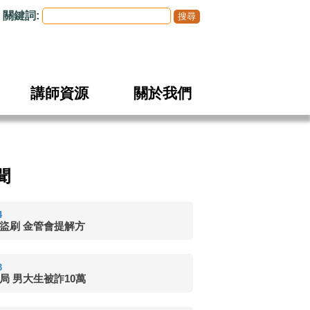
關鍵詞:
講師資源
關於我們
聞
4
盜刷 金管會提解方
3
局 男大生被詐10萬