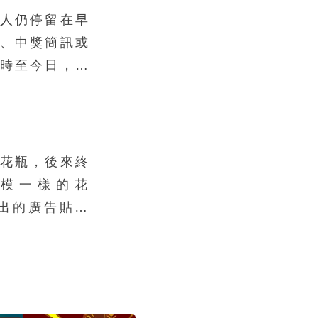
人仍停留在早
、中獎簡訊或
時至今日，詐
早已高度專業
工，形成成熟
多屬「非特定
態圖文為主」
花瓶，後來終
時便直接引導
模一樣的花
求提供個資或
年推出的廣告貼切
升，這類手法
性，也反應出
興的一種交易
統面對面的交
出網路交易詐