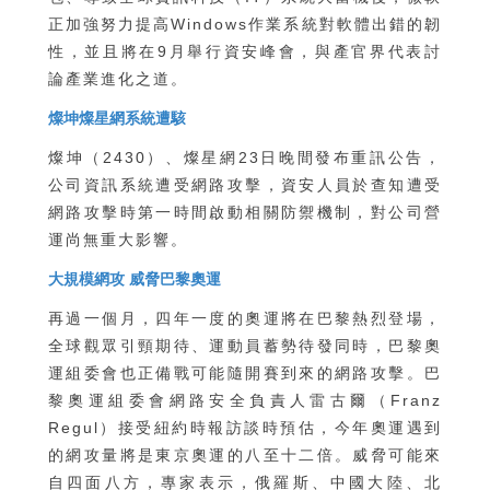
正加強努力提高Windows作業系統對軟體出錯的韌
性，並且將在9月舉行資安峰會，與產官界代表討
論產業進化之道。
燦坤燦星網系統遭駭
燦坤（2430）、燦星網23日晚間發布重訊公告，
公司資訊系統遭受網路攻擊，資安人員於查知遭受
網路攻擊時第一時間啟動相關防禦機制，對公司營
運尚無重大影響。
大規模網攻 威脅巴黎奧運
再過一個月，四年一度的奧運將在巴黎熱烈登場，
全球觀眾引頸期待、運動員蓄勢待發同時，巴黎奧
運組委會也正備戰可能隨開賽到來的網路攻擊。巴
黎奧運組委會網路安全負責人雷古爾（Franz
Regul）接受紐約時報訪談時預估，今年奧運遇到
的網攻量將是東京奧運的八至十二倍。威脅可能來
自四面八方，專家表示，俄羅斯、中國大陸、北