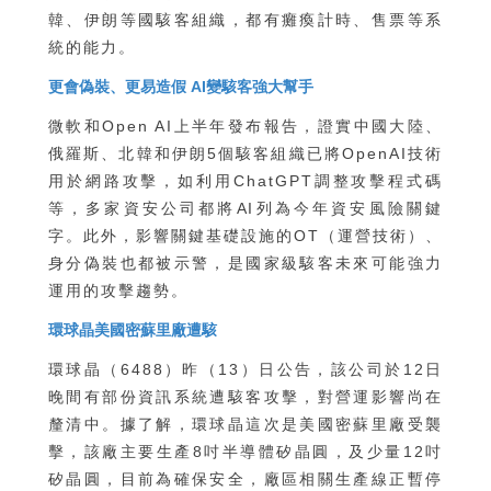
韓、伊朗等國駭客組織，都有癱瘓計時、售票等系
統的能力。
更會偽裝、更易造假 AI變駭客強大幫手
微軟和Open AI上半年發布報告，證實中國大陸、
俄羅斯、北韓和伊朗5個駭客組織已將OpenAI技術
用於網路攻擊，如利用ChatGPT調整攻擊程式碼
等，多家資安公司都將AI列為今年資安風險關鍵
字。此外，影響關鍵基礎設施的OT（運營技術）、
身分偽裝也都被示警，是國家級駭客未來可能強力
運用的攻擊趨勢。
環球晶美國密蘇里廠遭駭
環球晶（6488）昨（13）日公告，該公司於12日
晚間有部份資訊系統遭駭客攻擊，對營運影響尚在
釐清中。據了解，環球晶這次是美國密蘇里廠受襲
擊，該廠主要生產8吋半導體矽晶圓，及少量12吋
矽晶圓，目前為確保安全，廠區相關生產線正暫停