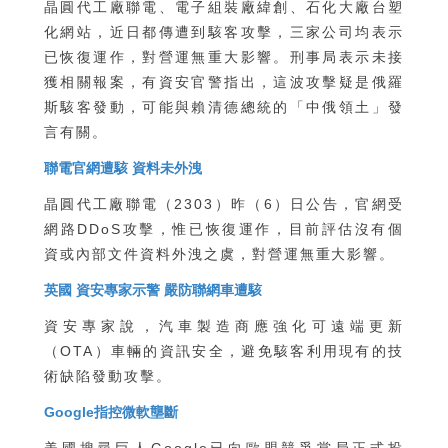
晶圓代工廠聯電、電子組裝廠緯創、石化大廠台塑
化網站，近日都傳遭到駭客攻擊，三家公司均表示
已恢復運作，對營運無重大影響。刑事局表示未接
獲相關報案，有資安官警指出，這波攻擊疑是俄羅
斯駭客發動，可能與賴清德總統的「中俄領土」發
言有關。
聯電官網遭駭 資料未外洩
晶圓代工廠聯電（2303）昨（6）日公告，官網受
網路DDoS攻擊，惟已恢復運作，目前評估沒有個
資或內部文件資料外洩之虞，對營運無重大影響。
英國 資安專家示警 嚴防聯網車遭駭
資安專家說，汽車製造商應強化可遠端更新
（OTA）車輛的資訊安全，避免駭客利用現有的技
術缺陷發動攻擊。
Google指控微軟壟斷