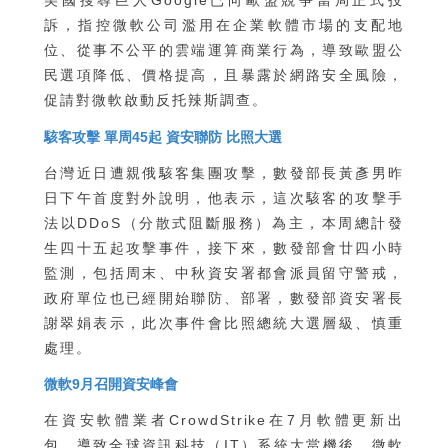
美國搜尋巨人Google已向歐盟競爭當局正式投
訴，指控微軟公司濫用在企業軟體市場的支配地
位、從事不公平的雲端運算商業行為，導致歐盟公
民選項降低、價格提高，且暴露於網路安全風險，
促請對微軟啟動反托辣斯調查。
駭客攻擊 單周45起 資安聯防 比照大選
台灣近日遭親俄駭客集團攻擊，數發部長黃彥男昨
日下午首度對外說明，他表示，這次駭客的攻擊手
法以DDoS（分散式阻斷服務）為主，本周總計發
生四十五起攻擊事件，接下來，數發部會廿四小時
監測，包括周末、中秋資安署都會派員留守警戒，
政府單位也已經開始聯防、部署，數發部資安署長
謝翠娟表示，此次事件會比照總統大選層級、慎重
處理。
微軟9月召開資安峰會
在資安軟體業者CrowdStrike在7月軟體更新出
包、導致全球資訊科技（IT）系統大當機後，微軟