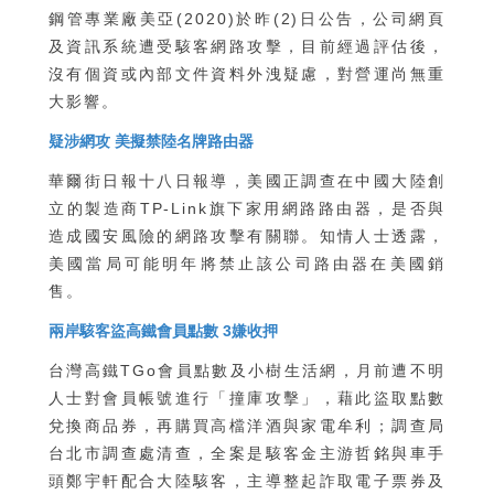
鋼管專業廠美亞(2020)於昨(2)日公告，公司網頁
及資訊系統遭受駭客網路攻擊，目前經過評估後，
沒有個資或內部文件資料外洩疑慮，對營運尚無重
大影響。
疑涉網攻 美擬禁陸名牌路由器
華爾街日報十八日報導，美國正調查在中國大陸創
立的製造商TP-Link旗下家用網路路由器，是否與
造成國安風險的網路攻擊有關聯。知情人士透露，
美國當局可能明年將禁止該公司路由器在美國銷
售。
兩岸駭客盜高鐵會員點數 3嫌收押
台灣高鐵TGo會員點數及小樹生活網，月前遭不明
人士對會員帳號進行「撞庫攻擊」，藉此盜取點數
兌換商品券，再購買高檔洋酒與家電牟利；調查局
台北市調查處清查，全案是駭客金主游哲銘與車手
頭鄭宇軒配合大陸駭客，主導整起詐取電子票券及