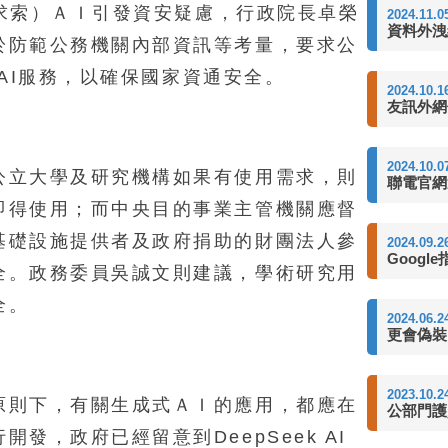
深度求索）ＡＩ引發資安疑慮，行政院長卓榮
2024.11.0
資料外洩
於防範公務機關內部資訊等考量，要求公
k AI服務，以確保國家資通安全。
2024.10.1
友訊外網
2024.10.0
公立大學及研究機構如果有使用需求，則
聯電官網
即得使用；而中央目的事業主管機關應督
基礎設施提供者及政府捐助的財團法人參
2024.09.2
Googl
全。政務委員吳誠文則建議，學術研究用
全。
2024.06.2
更會偽裝
2023.10.2
原則下，有關生成式ＡＩ的應用，都應在
公部門護
發，政府已經留意到DeepSeek AI