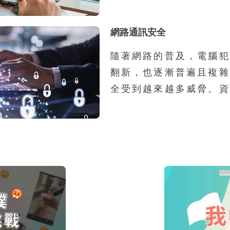
了處理網路資料的能力，
時隨地上網，帶來許多新
網路通訊安全
便利性，但同時，也增加
被侵害的風險。風險的來
隨著網路的普及，電腦犯
過去使用者在家中或辦公
翻新，也逐漸普遍且複雜
用的線路是私用或是經過
全受到越來越多威脅。資
人員保護，如今透過手機
是使資訊資產不受到有
使用別人的線路上網，可
漏、破壞、假造，以及
容被竊聽，第二個原因是
取、使用、修改。然而不
意的App卻不瞭解其風
的整體資訊安全，或是個
個資外洩，並且可能導致
全顧慮，通常都是在使用
話或簡訊功能被盜用，所
的，因此瞭解並培養良好
很重要的。