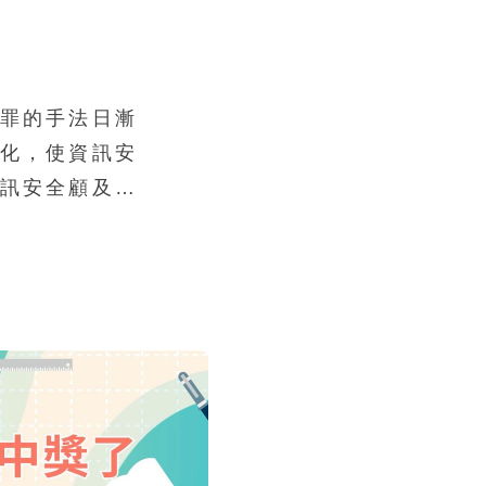
於是手機可隨
的生活樂趣與
了使用者個資
源有二，一是
罪的手法日漸
室上網，所使
化，使資訊安
公司網路管理
訊安全顧及的
在陌生的地方
意或無意地洩
能導致通訊內
未經授權的獲
由於使用了惡
管是機關團體
險，也可能導致
人使用上的安
本人手機的發
過程中所產生
的使用習慣是