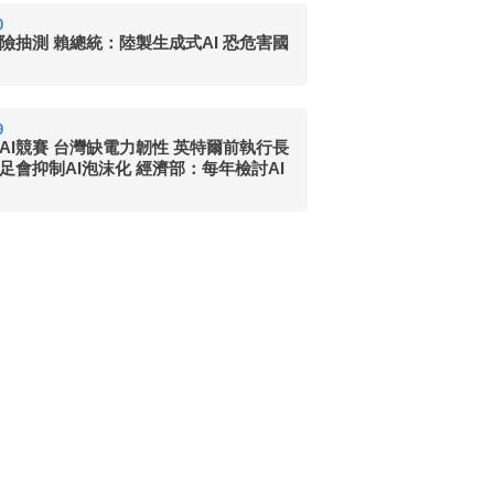
0
險抽測 賴總統：陸製生成式AI 恐危害國
9
AI競賽 台灣缺電力韌性 英特爾前執行長
足會抑制AI泡沫化 經濟部：每年檢討AI