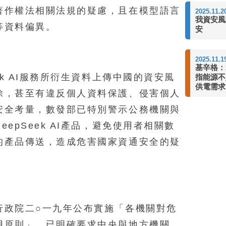
著作權法相關法規的疑慮，且在模型語言
2025.11.2
我資安風
等資料偏異。
安
2025.11.1
基辛格：
ek AI服務所衍生資料上傳中國的資安風
指能源不
供電需求
除，甚至有違反個人資料保護、侵害個人
安全考量，數發部已特別警示公務機關與
epSeek AI產品，避免使用者相關數
的產品傳送，造成危害國家資通安全的疑
行政院二○一九年公布實施「各機關對危
用原則」，已明確要求中央與地方機關