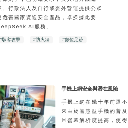
業、行政法人及自行或委外營運提供公眾
用危害國家資通安全產品，卓揆據此要
pSeek AI服務。
#
駭客攻擊
#
防火牆
#
數位足跡
手機上網安全與潛在風險
手機上網在幾十年前還不
來由於智慧型手機的普及
且螢幕解析度提高，使得