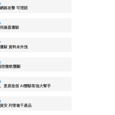
5
網路攻擊 可理賠
6
伺服器遭駭
7
遭駭 資料未外洩
6
e指控微軟壟斷
4
、更易造假 AI變駭客強大幫手
4
資安 列管逾千產品