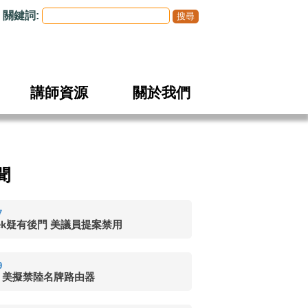
關鍵詞:
講師資源
關於我們
聞
7
eek疑有後門 美議員提案禁用
9
 美擬禁陸名牌路由器