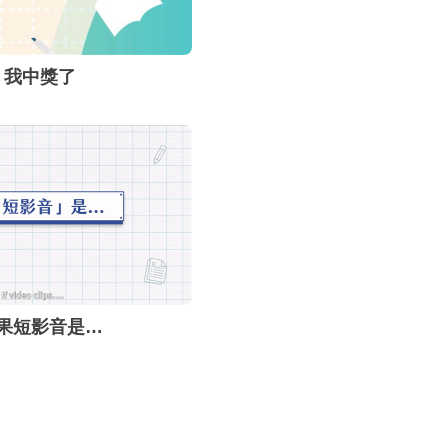
我中獎了
果短影音是…