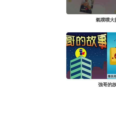
氣噗噗大
強哥的