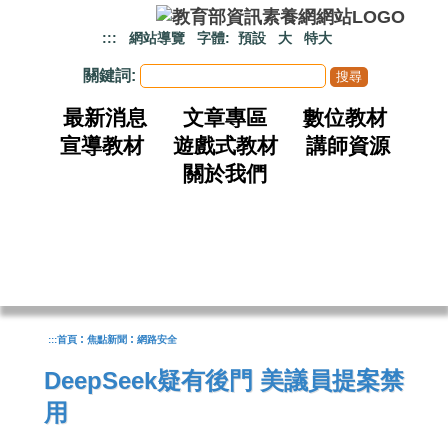
跳到主要內容
:::
網站導覽
字體:
預設
大
特大
關鍵詞:
最新消息
文章專區
數位教材
宣導教材
遊戲式教材
講師資源
關於我們
:
:
:::
首頁
焦點新聞
網路安全
DeepSeek疑有後門 美議員提案禁
用