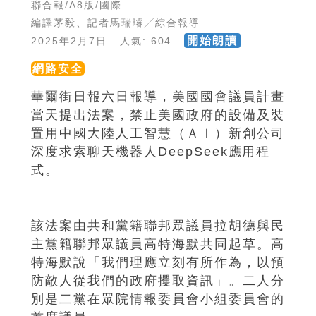
聯合報/A8版/國際
編譯茅毅、記者馬瑞璿╱綜合報導
開始朗讀
2025年2月7日 人氣: 604
網路安全
華爾街日報六日報導，美國國會議員計畫
當天提出法案，禁止美國政府的設備及裝
置用中國大陸人工智慧（ＡＩ）新創公司
深度求索聊天機器人DeepSeek應用程
式。
該法案由共和黨籍聯邦眾議員拉胡德與民
主黨籍聯邦眾議員高特海默共同起草。高
特海默說「我們理應立刻有所作為，以預
防敵人從我們的政府攫取資訊」。二人分
別是二黨在眾院情報委員會小組委員會的