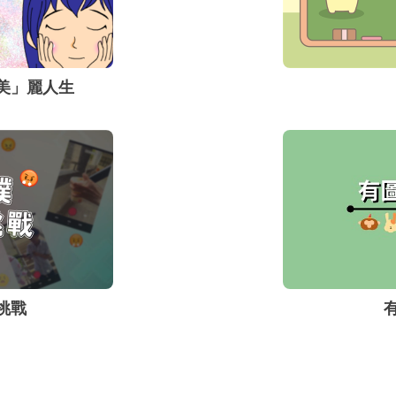
美」麗人生
挑戰