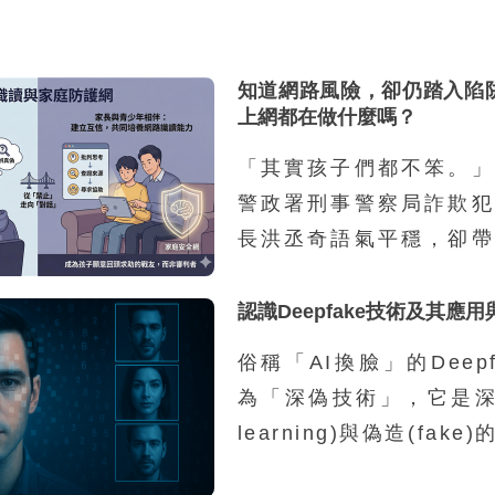
知道網路風險，卻仍踏入陷
上網都在做什麼嗎？
「其實孩子們都不笨。」
警政署刑事警察局詐欺犯
長洪丞奇語氣平穩，卻帶
感受。他接著說：「外界
車手的孩子，都是家裡有
認識Deepfake技術及其應
源，然而我們的統計並不
俗稱「AI換臉」的Deep
因為家庭功能不彰而涉案
為「深偽技術」，它是深度
兩成，其餘八成都是再
learning)與偽造(fak
庭，家裡沒有特別辛苦，
一類利用深度學習技術進
錢。」那為什麼這些學生