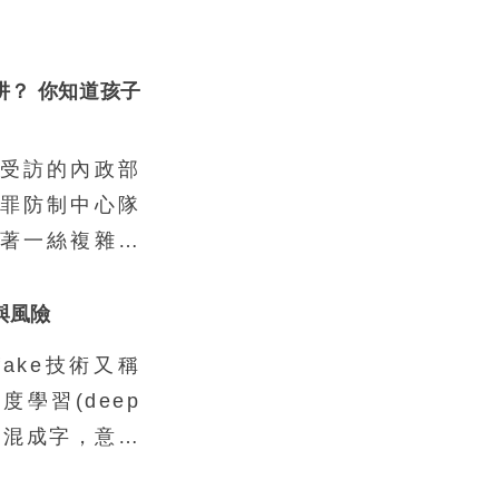
阱？ 你知道孩子
受訪的內政部
罪防制中心隊
著一絲複雜的
常以為會去當
狀況、缺乏資
用與風險
是這樣。真正
fake技術又稱
的孩子，不到
學習(deep
普通不過的家
e)的混成字，意指
也不是因為缺
行逼真的人像
還要冒險去從