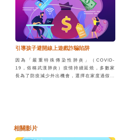
引導孩子避開線上遊戲詐騙陷阱
因為「嚴重特殊傳染性肺炎」（COVID-
19，俗稱武漢肺炎）疫情持續延燒，多數家
長為了防疫減少外出機會，選擇在家度過假期
時光，為了打發時間，線上遊戲同時也成為孩
子消磨時光的選擇。隨著電玩產業迅速蓬勃發
展，駭客也開始覬覦遊戲商機背後的個資與利
益，以下整理幾個近期線上遊戲必須留意的詐
騙手法，供各位家長參考。
相關影片