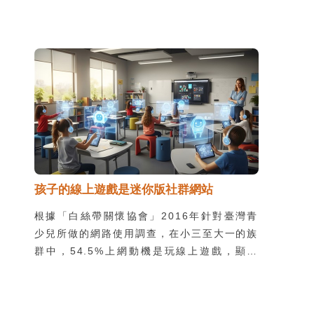
驗值來購買道具，因此出現了願意花真實鈔票
購買虛擬金幣的玩家。請家長多留意家中小玩
家的零用錢用途與流向，如果到便利商店購買
遊戲點數，或直接在網路購買虛擬金幣時，家
長需要瞭解這樣的警訊可能代表孩子花太多時
間在玩線上遊戲，也應注意購買的虛擬金幣是
否來自於官方或正式管道，以免落入詐騙集團
的陷阱中。
孩子的線上遊戲是迷你版社群網站
根據「白絲帶關懷協會」2016年針對臺灣青
少兒所做的網路使用調查，在小三至大一的族
群中，54.5%上網動機是玩線上遊戲，顯見
線上遊戲受孩子們歡迎的程度。線上遊戲的種
類除了以桌上型電腦為主的多人即時連線遊戲
外，還包括社群網站上的社群遊戲，而近年來