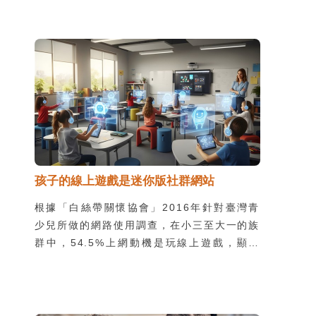
驗值來購買道具，因此出現了願意花真實鈔票
購買虛擬金幣的玩家。請家長多留意家中小玩
家的零用錢用途與流向，如果到便利商店購買
遊戲點數，或直接在網路購買虛擬金幣時，家
長需要瞭解這樣的警訊可能代表孩子花太多時
間在玩線上遊戲，也應注意購買的虛擬金幣是
否來自於官方或正式管道，以免落入詐騙集團
的陷阱中。
孩子的線上遊戲是迷你版社群網站
根據「白絲帶關懷協會」2016年針對臺灣青
少兒所做的網路使用調查，在小三至大一的族
群中，54.5%上網動機是玩線上遊戲，顯見
線上遊戲受孩子們歡迎的程度。線上遊戲的種
類除了以桌上型電腦為主的多人即時連線遊戲
外，還包括社群網站上的社群遊戲，而近年來
最夯的則是以智慧型手機為載具的社群類遊戲