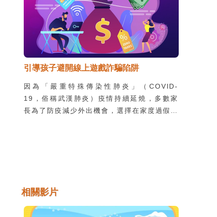
引導孩子避開線上遊戲詐騙陷阱
因為「嚴重特殊傳染性肺炎」（COVID-
19，俗稱武漢肺炎）疫情持續延燒，多數家
長為了防疫減少外出機會，選擇在家度過假期
時光，為了打發時間，線上遊戲同時也成為孩
子消磨時光的選擇。隨著電玩產業迅速蓬勃發
展，駭客也開始覬覦遊戲商機背後的個資與利
益，以下整理幾個近期線上遊戲必須留意的詐
騙手法，供各位家長參考。
相關影片