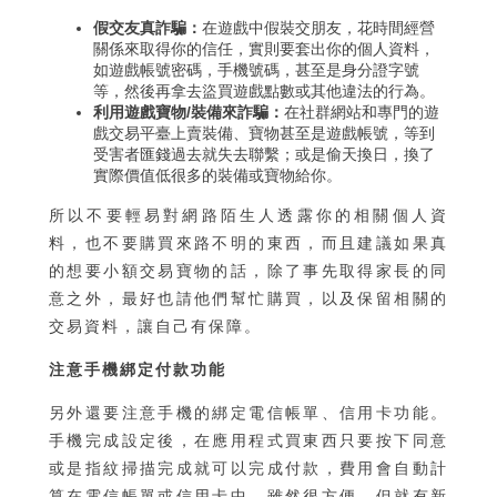
假交友真詐騙：
在遊戲中假裝交朋友，花時間經營
關係來取得你的信任，實則要套出你的個人資料，
如遊戲帳號密碼，手機號碼，甚至是身分證字號
等，然後再拿去盜買遊戲點數或其他違法的行為。
利用遊戲寶物/裝備來詐騙：
在社群網站和專門的遊
戲交易平臺上賣裝備、寶物甚至是遊戲帳號，等到
受害者匯錢過去就失去聯繫；或是偷天換日，換了
實際價值低很多的裝備或寶物給你。
所以不要輕易對網路陌生人透露你的相關個人資
料，也不要購買來路不明的東西，而且建議如果真
的想要小額交易寶物的話，除了事先取得家長的同
意之外，最好也請他們幫忙購買，以及保留相關的
交易資料，讓自己有保障。
注意手機綁定付款功能
另外還要注意手機的綁定電信帳單、信用卡功能。
手機完成設定後，在應用程式買東西只要按下同意
或是指紋掃描完成就可以完成付款，費用會自動計
算在電信帳單或信用卡中。雖然很方便，但就有新