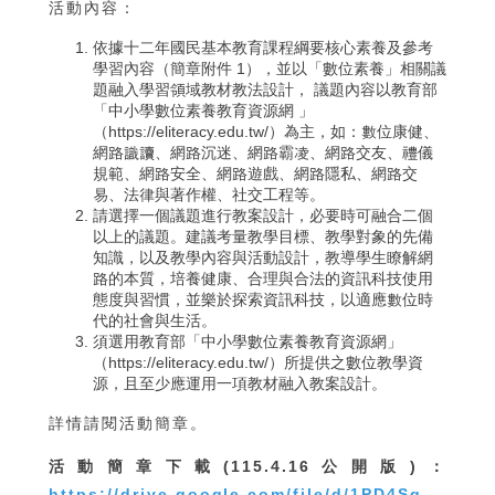
活動內容：
依據十二年國民基本教育課程綱要核心素養及參考
學習內容（簡章附件 1），並以「數位素養」相關議
題融入學習領域教材教法設計， 議題內容以教育部
「中小學數位素養教育資源網 」
（https://eliteracy.edu.tw/）為主，如：數位康健、
網路識讀、網路沉迷、網路霸凌、網路交友、禮儀
規範、網路安全、網路遊戲、網路隱私、網路交
易、法律與著作權、社交工程等。
請選擇一個議題進行教案設計，必要時可融合二個
以上的議題。建議考量教學目標、教學對象的先備
知識，以及教學內容與活動設計，教導學生瞭解網
路的本質，培養健康、合理與合法的資訊科技使用
態度與習慣，並樂於探索資訊科技，以適應數位時
代的社會與生活。
須選用教育部「中小學數位素養教育資源網」
（https://eliteracy.edu.tw/）所提供之數位教學資
源，且至少應運用一項教材融入教案設計。
詳情請閱活動簡章。
活動簡章下載(115.4.16公開版)：
https://drive.google.com/file/d/1PD4Sg-