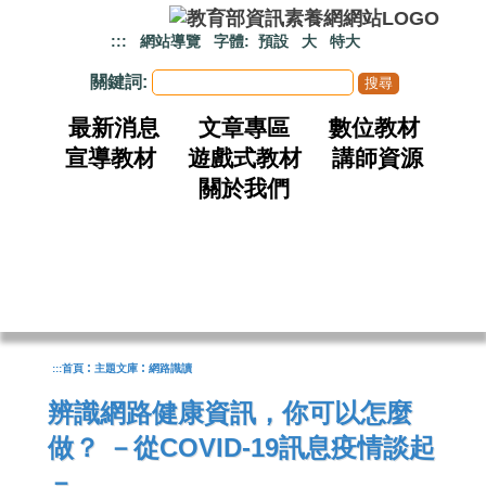
跳到主要內容
:::
網站導覽
字體:
預設
大
特大
關鍵詞:
最新消息
文章專區
數位教材
宣導教材
遊戲式教材
講師資源
關於我們
:
:
:::
首頁
主題文庫
網路識讀
辨識網路健康資訊，你可以怎麼
做？ －從COVID-19訊息疫情談起
－