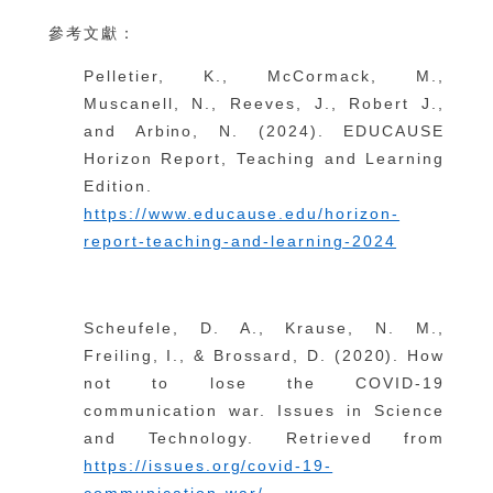
參考文獻：
Pelletier, K., McCormack, M.,
Muscanell, N., Reeves, J., Robert J.,
and Arbino, N. (2024). EDUCAUSE
Horizon Report, Teaching and Learning
Edition.
https://www.educause.edu/horizon-
report-teaching-and-learning-2024
Scheufele, D. A., Krause, N. M.,
Freiling, I., & Brossard, D. (2020). How
not to lose the COVID-19
communication war. Issues in Science
and Technology. Retrieved from
https://issues.org/covid-19-
communication-war/