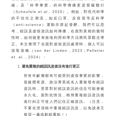
確」及「科學事實」的科學傳播更是窒礙難行
（Scheufele et al., 2020）。例如，對現代科學
的不信任之潮流，如反口罩、反疫苗等反科學
（anti-science）運動亦群起發酵。我們可以思
考，錯誤及虛假資訊如何傳播，在面對真相的脆弱
性時，如何能更有效地利用科學方法將民眾觀念導
正。本文整理了在面對虛假資訊威脅時，個人可以
採取策略（van der Linden，2023；Pelletier
et. al.，2024）：
避免重複的錯誤訊息後沒有進行更正
所有年齡層都有可能受到虛假事實的影響，
當媒體來源、政治菁英或名人重複發布錯誤
資訊時，受眾對於錯誤資訊的信念可能會被
永久化。面對此情況，精簡重複錯誤資訊後
進行糾正可使人們記住正確資訊。（注意，
不要在澄清稿中重複錯誤訊息，以免讀者又
複習一遍或劃錯重點！）