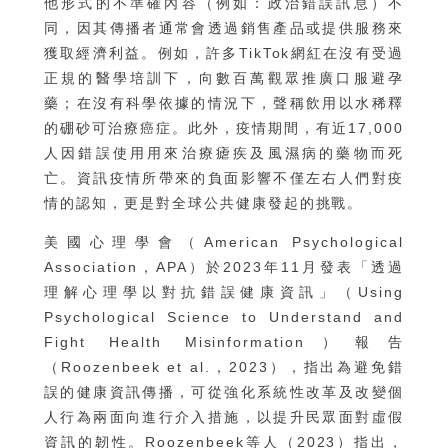
他形式的不準確內容（例如：政治錯誤訊息）不
同，因其傳播者通常會透過銷售產品或提供服務來
獲取經濟利益。例如，許多TikTok網紅在沒有受過
正規的醫學培訓下，向數百萬觀眾推廣口服避孕
藥；在沒有科學依據的情況下，聲稱飲用以水稀釋
的硼砂可治療癌症。此外，疫情期間，有近17,000
人因錯誤使用用來治療瘧疾及風濕病的藥物而死
亡。資訊疫情所帶來的負面影響不僅左右人們對疫
情的認知，更是對全球公共健康發起的挑戰。
美國心理學會（American Psychological
Association，APA）於2023年11月發表「透過
理解心理學以對抗錯誤健康資訊」（Using
Psychological Science to Understand and
Fight Health Misinformation）報告
（Roozenbeek et al.，2023），指出為避免錯
誤的健康資訊傳播，可從強化系統性改革及改變個
人行為兩面向進行介入措施，以提升民眾面對虛假
資訊的韌性。Roozenbeek等人（2023）指出，