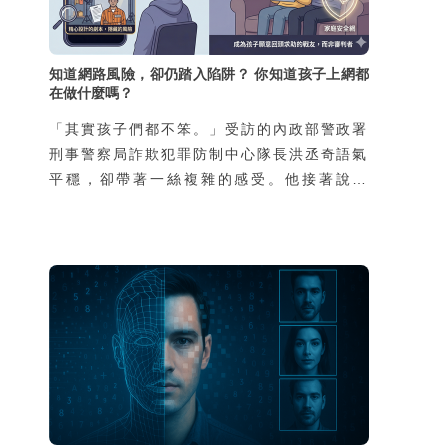
知道網路風險，卻仍踏入陷阱？ 你知道孩子上網都
在做什麼嗎？
「其實孩子們都不笨。」受訪的內政部警政署
刑事警察局詐欺犯罪防制中心隊長洪丞奇語氣
平穩，卻帶著一絲複雜的感受。他接著說：
「外界常以為會去當車手的孩子，都是家裡有
狀況、缺乏資源，然而我們的統計並不是這
樣。真正因為家庭功能不彰而涉案的孩子，不
到兩成，其餘八成都是再普通不過的家庭，家
裡沒有特別辛苦，也不是因為缺錢。」那為什
麼這些學生還要冒險去從事這樣的違法行為
呢？