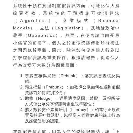
系統性干預在於遏制虛假資訊方面，可能比個人層
級更有效，系統性的干預措施可從演算法
（Algorithms）、商業模式（Business
Models）、立法（Legislation）、及地緣政治中
著手（Geopolitics）。然而，在使言論自由受最
小傷害的前提下，個人之於虛假資訊傳播所能衍生
之問題低於團體，因此，關注如何促進個人行為以
打擊虛假資訊為重要條件。根據該報告，促進個人
行為改變可大致分為四種層面：
事實查核與揭錯（Debunk）：落實訊息查核及揭
錯。
預先揭錯（Prebunk）：如教導公眾如何在遇到虛假
資訊前如何識別它們；
助推（Nudge）：運用適度誘因、鼓勵、及提醒等
方式使公眾分享資訊時更重視準確性；
擴大數位數位素養培訓（Literacy）：如進行正規教
育及擴展社群活動，以提高人們對健康的線上行為
及媒體使用的認識。
在新冠疫情期間，因為人們的恐慌與無助，讓「正