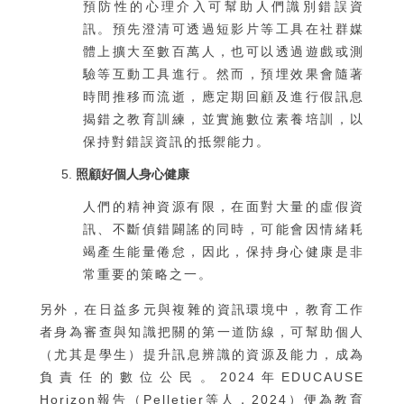
預防性的心理介入可幫助人們識別錯誤資
訊。預先澄清可透過短影片等工具在社群媒
體上擴大至數百萬人，也可以透過遊戲或測
驗等互動工具進行。然而，預埋效果會隨著
時間推移而流逝，應定期回顧及進行假訊息
揭錯之教育訓練，並實施數位素養培訓，以
保持對錯誤資訊的抵禦能力。
照顧好個人身心健康
人們的精神資源有限，在面對大量的虛假資
訊、不斷偵錯闢謠的同時，可能會因情緒耗
竭產生能量倦怠，因此，保持身心健康是非
常重要的策略之一。
另外，在日益多元與複雜的資訊環境中，教育工作
者身為審查與知識把關的第一道防線，可幫助個人
（尤其是學生）提升訊息辨識的資源及能力，成為
負責任的數位公民。2024年EDUCAUSE
Horizon報告（Pelletier等人，2024）便為教育