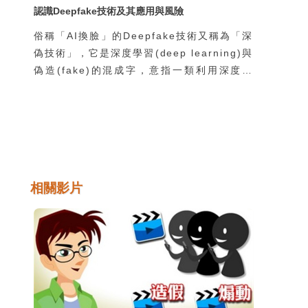
認識Deepfake技術及其應用與風險
俗稱「AI換臉」的Deepfake技術又稱為「深
偽技術」，它是深度學習(deep learning)與
偽造(fake)的混成字，意指一類利用深度學
習技術進行逼真的人像影像合成的技術。
Deepfake技術之所以引起全世界如此重視的
原因，在於它的相關軟體可以讓一般人輕鬆地
取得，並且運作於一般的個人電腦或行動裝置
上，因此各種相關的善意或惡意的應用方式層
出不窮，迫使這個世界必須嚴肅看待
相關影片
Deepfake技術帶來的巨大衝擊。