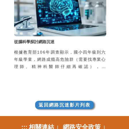
從腦科學探討網路沉迷
根據教育部106年調查顯示，國小四年級到六
年級學童，網路成癮高危險群（需要找專業心
理師、精神科醫師仔細再確認），佔
20.40％；國中生網路成癮高危險群，佔
23.70％；高中職生網路成癮高危險群，佔
32.30％。從數據顯示，目前國小四年級到高
中職，約2成左右的學生為網路成癮高危險
群，也就是說每5個國高中小學生，就有1個
返回網路沉迷影片列表
可能會發展成網路成癮。網路世界到底有多大
的魔力，讓學生不由自主的沉溺在網路的世界
中呢？高雄小港醫院精神科柯志鴻醫生，從人
:::
相關連結
網路安全政策
|
|