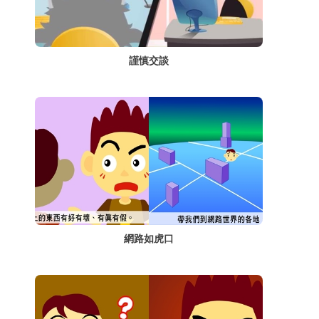
謹慎交談
網路如虎口