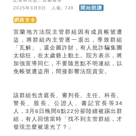
記者林佳彣╱宜蘭報導
開始朗讀
2025年3月9日 人氣: 749
網路安全
宜蘭地方法院主管群組因有成員帳號遭
盜，將群組內主管逐一退出，導致群組
「瓦解」，還企圖詐財，有人批詐騙集團
太猖狂，在太歲爺上動土。院方表示，將
加強宣導同仁，不要隨意點不明連結，以
免帳號遭盜用，間接影響法院資安。
該群組包含庭長、審判長、主任、科長、
警長、股長、公證人、書記官長等34
人，3月6日晚間6點22分卻陸續被踢出群
組，有人回憶當時「找不到主管群組，才
發現怎麼被退光了？」