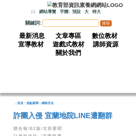
跳到主要內容
:::
網站導覽
字體:
預設
大
特大
關鍵詞:
最新消息
文章專區
數位教材
宣導教材
遊戲式教材
講師資源
關於我們
:
:
:::
首頁
焦點新聞
網路安全
詐團入侵 宜蘭地院LINE遭翻群
聯合報/B2版/北部要聞