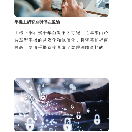
手機上網安全與潛在風險
手機上網在幾十年前還不太可能，近年來由於
智慧型手機的普及化和低價化，且螢幕解析度
提高，使得手機直接具備了處理網路資料的能
力，於是手機可隨時隨地上網，帶來許多新的
生活樂趣與便利性，但同時，也增加了使用者
個資被侵害的風險。風險的來源有二，一是過
去使用者在家中或辦公室上網，所使用的線路
是私用或是經過公司網路管理人員保護，如今
透過手機在陌生的地方使用別人的線路上網，
可能導致通訊內容被竊聽，第二個原因是由於
使用了惡意的App卻不瞭解其風險，也可能導
致個資外洩，並且可能導致本人手機的發話或
簡訊功能被盜用，所