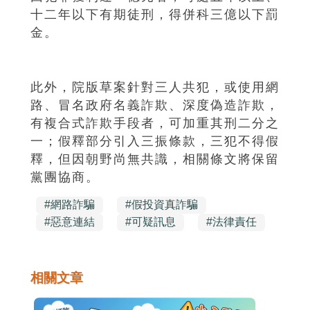
十二年以下有期徒刑，得併科三億以下罰
金。
此外，院版草案針對三人共犯，或使用網
路、冒名政府名義詐欺、深度偽造詐欺，
有複合式詐欺手段者，可加重其刑二分之
一；假釋部分引入三振條款，三犯不得假
釋，但因朝野尚無共識，相關條文將保留
黨團協商。
#
網路詐騙
#
假投資真詐騙
#
惡意連結
#
可疑訊息
#
法律責任
相關文章