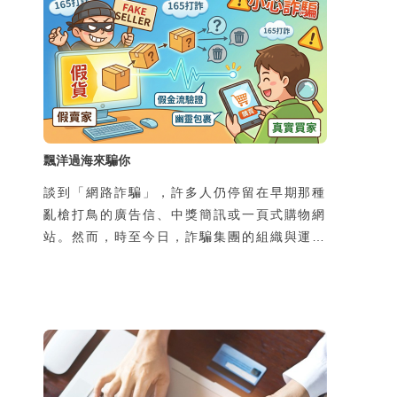
飄洋過海來騙你
談到「網路詐騙」，許多人仍停留在早期那種
亂槍打鳥的廣告信、中獎簡訊或一頁式購物網
站。然而，時至今日，詐騙集團的組織與運作
規模早已高度專業化、工業化，甚至跨國分
工，形成成熟產業鏈。過去的網路詐騙多屬
「非特定對象、一次性接觸、以靜態圖文為
主」的模式，往往在初次接觸時便直接引導受
害者前往不明網站，要求提供個資或金錢；隨
著民眾警覺性提升，這類手法的成功率已大不
如前