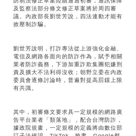
防制法修正草案陸續通過初審，通訊保障
及監察法部分條文修正草案將於周四審
議。內政部長劉世芳說，四法連動才能有
效壓制詐騙。
劉世芳說明，打詐專法從上游強化金融、
電信及網路各面向的防詐作為，賦予相關
業者防詐義務，下游加重詐欺集團犯嫌刑
責及擴大不法利得沒收；朝野立委在內政
委員會逐條討論時，普遍對提高罰鍰上限
有共識。
其中，初審條文要求具一定規模的網路廣
告平台業者「類落地」，配合台灣防詐，
據政院規畫，一定規模的定義將由數位部
訂子法確認，TikTok、臉書、Google都