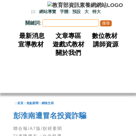
跳到主要內容
:::
網站導覽
字體:
預設
大
特大
關鍵詞:
最新消息
文章專區
數位教材
宣導教材
遊戲式教材
講師資源
關於我們
:
:
:::
首頁
焦點新聞
網路交易
彭淮南遭冒名投資詐騙
聯合報/A7版/財經要聞