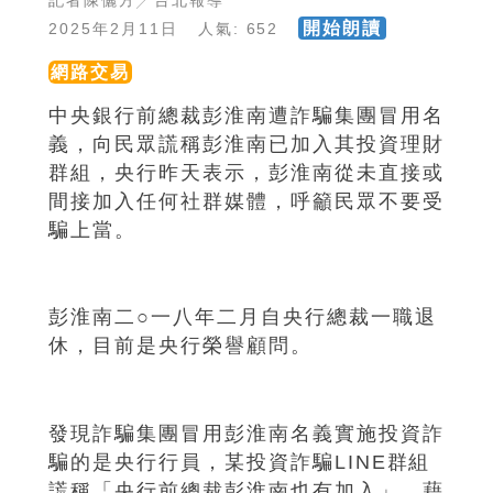
記者陳儷方╱台北報導
開始朗讀
2025年2月11日 人氣: 652
網路交易
中央銀行前總裁彭淮南遭詐騙集團冒用名
義，向民眾謊稱彭淮南已加入其投資理財
群組，央行昨天表示，彭淮南從未直接或
間接加入任何社群媒體，呼籲民眾不要受
騙上當。
彭淮南二○一八年二月自央行總裁一職退
休，目前是央行榮譽顧問。
發現詐騙集團冒用彭淮南名義實施投資詐
騙的是央行行員，某投資詐騙LINE群組
謊稱「央行前總裁彭淮南也有加入」，藉