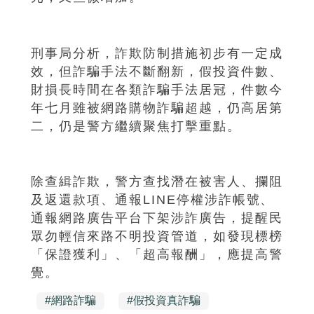
刑事局分析，詐欺防制措施初步有一定成
效，但詐騙手法不斷翻新，假投資件數、
財損長時間在各類詐騙手法居冠，件數今
年七月雖被網路購物詐騙超越，仍高居第
二，仍是警方繼續聚焦打擊重點。
除查緝詐欺，警方查找潛在被害人、攔阻
及返還款項、通報LINE停權涉詐帳號、
通報網路廣告平台下架涉詐廣告，提醒民
眾勿輕信來路不明投資管道，如發現標榜
「保證獲利」、「超高報酬」，應提高警
覺。
#
網路詐騙
#
假投資真詐騙