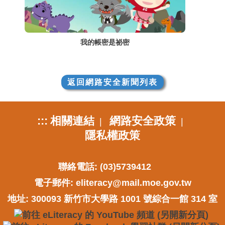
我的帳密是祕密
返回網路安全新聞列表
:::
相關連結
網路安全政策
|
|
隱私權政策
聯絡電話: (03)5739412
電子郵件:
eliteracy@mail.moe.gov.tw
地址: 300093 新竹市大學路 1001 號綜合一館 314 室