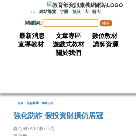
跳到主要內容
:::
網站導覽
字體:
預設
大
特大
關鍵詞:
最新消息
文章專區
數位教材
宣導教材
遊戲式教材
講師資源
關於我們
:
:
:::
首頁
焦點新聞
網路安全
強化防詐 假投資財損仍居冠
聯合報/A14版/話題