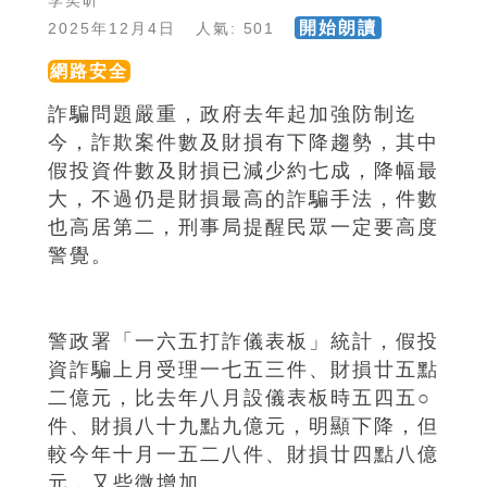
李奕昕
開始朗讀
2025年12月4日 人氣: 501
網路安全
詐騙問題嚴重，政府去年起加強防制迄
今，詐欺案件數及財損有下降趨勢，其中
假投資件數及財損已減少約七成，降幅最
大，不過仍是財損最高的詐騙手法，件數
也高居第二，刑事局提醒民眾一定要高度
警覺。
警政署「一六五打詐儀表板」統計，假投
資詐騙上月受理一七五三件、財損廿五點
二億元，比去年八月設儀表板時五四五○
件、財損八十九點九億元，明顯下降，但
較今年十月一五二八件、財損廿四點八億
元，又些微增加。