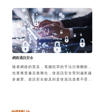
個資被侵害的風險。風險的來源有二，一是過
去使用者在家中或辦公室上網，所使用的線路
是私用或是經過公司網路管理人員保護，如今
透過手機在陌生的地方使用別人的線路上網，
可能導致通訊內容被竊聽，第二個原因是由於
使用了惡意的App卻不瞭解其風險，也可能導
致個資外洩，並且可能導致本人手機的發話或
簡訊功能被盜用，所
網路通訊安全
隨著網路的普及，電腦犯罪的手法日漸翻新，
也逐漸普遍且複雜化，使資訊安全受到越來越
多威脅。資訊安全顧及的是使資訊資產不受到
有意或無意地洩漏、破壞、假造，以及未經授
權的獲取、使用、修改。然而不管是機關團體
的整體資訊安全，或是個人使用上的安全顧
慮，通常都是在使用過程中所產生的，因此瞭
解並培養良好的使用習慣是很重要的。