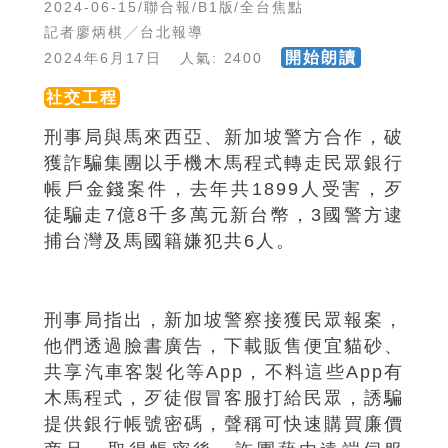
2024-06-15/聯合報/B1版/全台焦點
記者廖炳棋╱台北報導
開始朗讀
2024年6月17日 人氣: 2400
社交工程
刑事局與馬來西亞、新加坡警方合作，破
獲詐騙集團以手機木馬程式轉走民眾銀行
帳戶金錢案件，去年共1899人受害，歹
徒騙走7億8千多萬元新台幣，3國警方逮
捕台灣及馬國籍嫌犯共6人。
刑事局指出，新加坡警察接獲民眾報案，
他們透過臉書廣告，下載販售便宜貓砂、
共享汽車客製化等App，不料這些App有
木馬程式，歹徒假冒客服打給民眾，誘騙
提供銀行帳號密碼，聲稱可快速購買廉價