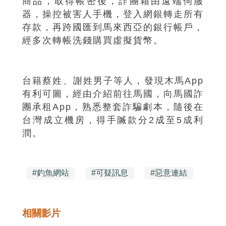
商品，取得帳密後，詐團藉由遠端伺服
器，操控被害人手機，登入網銀轉走所有
存款，再跨國匯到馬來西亞的銀行帳戶，
經多次轉帳洗錢購買虛擬貨幣。
台籍蔡姓、謝姓男子等人，發現木馬App
有利可圖，經由介紹前往馬國，向馬國詐
團承租App，熟悉整套詐騙劇本，隨後在
台灣成立機房，得手贓款分2成至5成利
潤。
#
釣魚網站
#
可疑訊息
#
惡意連結
相關影片