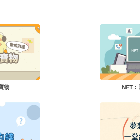
模式與類型，但因為與傳
易方式不同，而容易衍生
騙問題。要知道網路交
型，如何防範交易詐騙及
便顯得很重要。
寶物
NFT