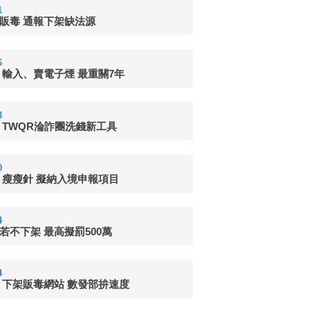
1
販毒 通報下架缺法源
6
 輸入、賣電子煙 最重關7年
3
 TWQR淪詐團洗錢新工具
0
 瘦瘦針 擬納入境申報項目
4
若不下架 最高擬罰500萬
4
 下架販毒網站 數發部拚速度