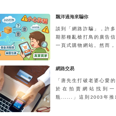
飄洋過海來騙你
談到「網路詐騙」，許多
期那種亂槍打鳥的廣告信
一頁式購物網站。然而，
騙集團的組織與運作規模
化、工業化，甚至跨國分
網路交易
產業鏈。過去的網路詐騙
對象、一次性接觸、以靜
「唐先生打破老婆心愛的
的模式，往往在初次接觸
於在拍賣網站找到一
受害者前往不明網站，要
瓶......」這則2003
金錢；隨著民眾警覺性提
地說明了網路交易的便利
的成功率已大不如前
網路交易成為資訊時代新