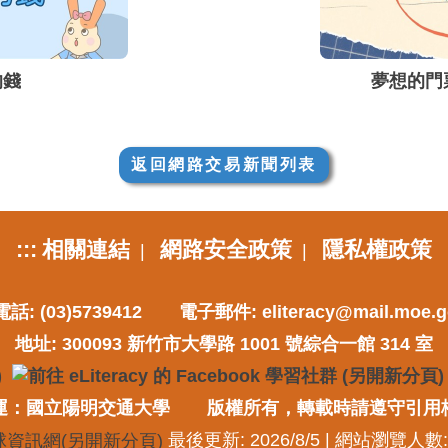
的錢
夢想的門
返回網路交易新聞列表
:::
相關連結
網路安全政策
隱私權政策
|
|
話: (03)5739412
電子郵件:
eliteracy@mail.moe.g
地址: 300093 新竹市大學路 1001 號綜合一館 314 室
運：國立陽明交通大學
版權所有，轉載時請遵守引用
最後更新: 2026/8/5 | 網站瀏覽人數: