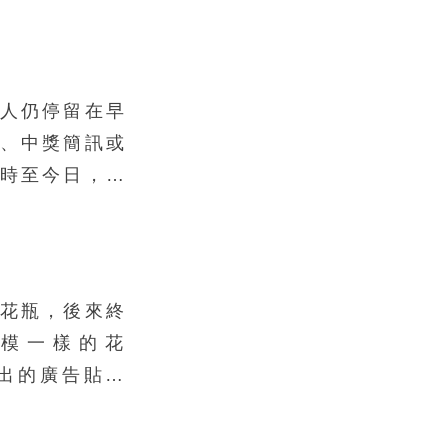
人仍停留在早
、中獎簡訊或
時至今日，詐
早已高度專業
工，形成成熟
多屬「非特定
態圖文為主」
花瓶，後來終
時便直接引導
模一樣的花
求提供個資或
年推出的廣告貼切
升，這類手法
性，也反應出
興的一種交易