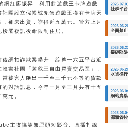
訂閱的網紅廖振昇，利用對遊戲王卡牌遊戲
2026.07.0
社群平台
書社團設立假帳號兜售遊戲王稀有卡牌天
款，卻未出貨，詐得近五萬元。警方上月
2026.06.2
全面禁止
地檢署複訊後命限制住居。
2026.06.2
掃碼陷阱
前後網拍詐欺案攀升，綜整一六五平台近
在臉書社團「遊戲王自由買賣交易區」，
2026.06.2
水貨橫行
，當被害人匯出一千至三千元不等的貨款
有的對話訊息，今年一月至三月共有十五
2026.06.0
網站賣藥
五萬元。
2026.06.0
源頭管控
Tube主攻搞笑無厘頭短影音、直播打線