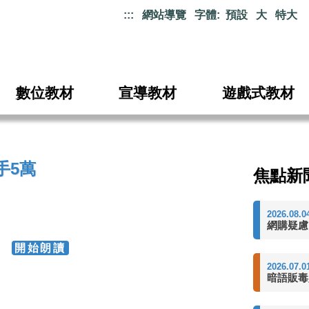
:::
網站導覽
字體:
預設
大
特大
數位教材
宣導教材
遊戲式教材
手5萬
焦點新
2026.08.0
網購疑慮
45
開始朗讀
2026.07.0
暗語販毒