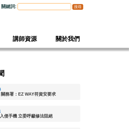
關鍵詞:
講師資源
關於我們
聞
4
 關務署：EZ WAY符資安要求
1
入侵手機 立委呼籲修法阻絕