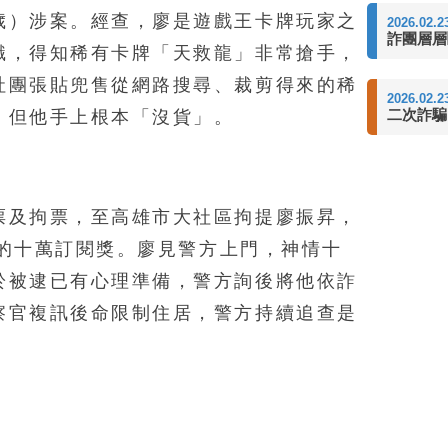
歲）涉案。經查，廖是遊戲王卡牌玩家之
2026.02.2
詐團層層
識，得知稀有卡牌「天救龍」非常搶手，
社團張貼兜售從網路搜尋、裁剪得來的稀
2026.02.2
二次詐騙
，但他手上根本「沒貨」。
票及拘票，至高雄市大社區拘提廖振昇，
頒發的十萬訂閱獎。廖見警方上門，神情十
於被逮已有心理準備，警方詢後將他依詐
察官複訊後命限制住居，警方持續追查是