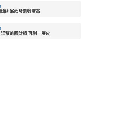
3
斷點 贓款發還難度高
3
 誆幫追回財損 再剝一層皮