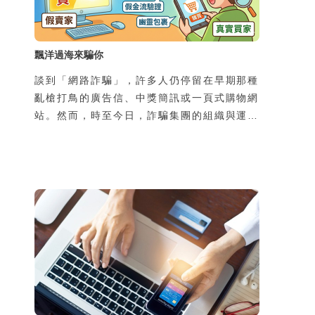
飄洋過海來騙你
談到「網路詐騙」，許多人仍停留在早期那種
亂槍打鳥的廣告信、中獎簡訊或一頁式購物網
站。然而，時至今日，詐騙集團的組織與運作
規模早已高度專業化、工業化，甚至跨國分
工，形成成熟產業鏈。過去的網路詐騙多屬
「非特定對象、一次性接觸、以靜態圖文為
主」的模式，往往在初次接觸時便直接引導受
害者前往不明網站，要求提供個資或金錢；隨
著民眾警覺性提升，這類手法的成功率已大不
如前