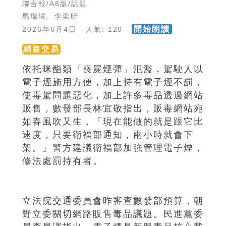
聯合報/A8版/話題
馬瑞璿、李奕昕
開始朗讀
2026年6月4日 人氣: 120
網路交易
依托咪酯類「喪屍煙彈」氾濫，駕駛人以
電子煙施用方便，加上持有電子煙不罰，
使毒駕問題惡化，加上許多毒品透過網站
販售，數發部長林宜敬指出，販毒網站宛
如春風吹又生，「現在能做的就是跟它比
速度，只要衛福部通知，兩小時就會下
架。」警方建議衛福部加強管理電子煙，
修法處罰持有者。
立法院交通委員會昨審查數發部預算，朝
野立委關切網路販售毒品議題。民進黨委