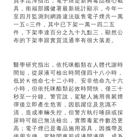
員李昆澤指出，電子煙是新興毒品核心載
具，衛福部國健署最新統計顯示，今年一
至四月監測到網路違法販售電子煙共一萬
一五○三件，其中已下架一萬一四二五
件，下架率達百分之九十九點三，顯然公
布的下架率跟實質流通率有很大落差。
醫學研究指出，依托咪酯類在人體代謝時
間短，從尿液可檢出時間僅四十八小時，
低於Ｋ他命七十二小時、安非他命九十六
小時，但依托咪酯類起效時間快，僅三十
秒至一分鐘。警官說，駕駛人施用喪屍煙
彈後立即產生危害，因肌躍症及意識不
清，造成車輛失控，但警方執行唾篩或採
尿時可能已無法檢出，實際毒駕件數恐更
高；電子煙已是毒品施用器具，因攜帶及
使用方便，駕駛開車前或邊開邊吸，成為