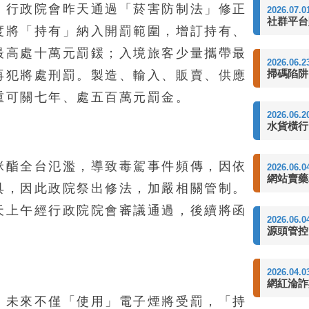
，行政院會昨天通過「菸害防制法」修正
2026.07.0
社群平台
度將「持有」納入開罰範圍，增訂持有、
最高處十萬元罰鍰；入境旅客少量攜帶最
2026.06.2
掃碼陷阱
再犯將處刑罰。製造、輸入、販賣、供應
重可關七年、處五百萬元罰金。
2026.06.2
水貨橫行
咪酯全台氾濫，導致毒駕事件頻傳，因依
2026.06.0
網站賣藥
具，因此政院祭出修法，加嚴相關管制。
天上午經行政院院會審議通過，後續將函
2026.06.0
源頭管控
2026.04.0
網紅淪詐
，未來不僅「使用」電子煙將受罰，「持