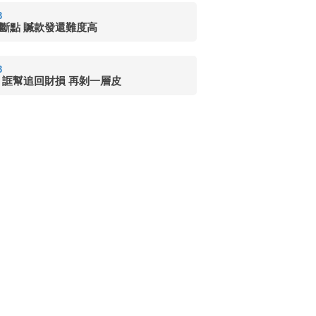
3
斷點 贓款發還難度高
3
 誆幫追回財損 再剝一層皮