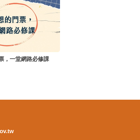
票，一堂網路必修課
ov.tw