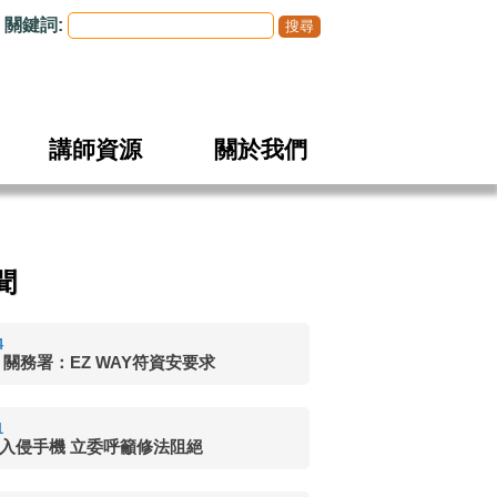
關鍵詞:
講師資源
關於我們
聞
4
 關務署：EZ WAY符資安要求
1
入侵手機 立委呼籲修法阻絕