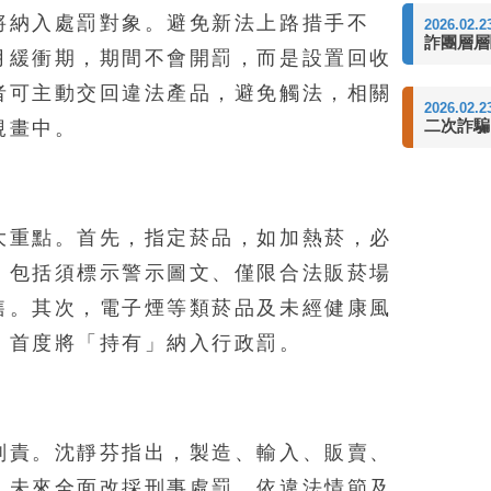
將納入處罰對象。避免新法上路措手不
2026.02.2
詐團層層
月緩衝期，期間不會開罰，而是設置回收
者可主動交回違法產品，避免觸法，相關
2026.02.2
二次詐騙
規畫中。
大重點。首先，指定菸品，如加熱菸，必
，包括須標示警示圖文、僅限合法販菸場
售。其次，電子煙等類菸品及未經健康風
，首度將「持有」納入行政罰。
刑責。沈靜芬指出，製造、輸入、販賣、
，未來全面改採刑事處罰，依違法情節及