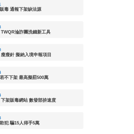
1
販毒 通報下架缺法源
3
 TWQR淪詐團洗錢新工具
0
 瘦瘦針 擬納入境申報項目
4
若不下架 最高擬罰500萬
4
 下架販毒網站 數發部拚速度
3
欺犯 騙15人得手5萬