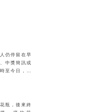
人仍停留在早
、中獎簡訊或
時至今日，詐
早已高度專業
工，形成成熟
多屬「非特定
態圖文為主」
花瓶，後來終
時便直接引導