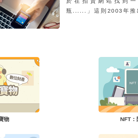
於在拍賣網站找到一
受害者前往不明網站，要
瓶......」這則2003
金錢；隨著民眾警覺性提
地說明了網路交易的便利
的成功率已大不如前
網路交易成為資訊時代新
模式與類型，但因為與傳
易方式不同，而容易衍生
騙問題。要知道網路交
型，如何防範交易詐騙及
便顯得很重要。
寶物
NFT