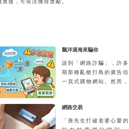
屬實後，可依法獲得獎勵。
飄洋過海來騙你
談到「網路詐騙」，許多
期那種亂槍打鳥的廣告信
一頁式購物網站。然而，
騙集團的組織與運作規模
化、工業化，甚至跨國分
網路交易
產業鏈。過去的網路詐騙
對象、一次性接觸、以靜
「唐先生打破老婆心愛的
的模式，往往在初次接觸