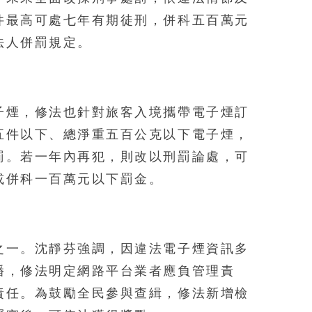
件最高可處七年有期徒刑，併科五百萬元
法人併罰規定。
子煙，修法也針對旅客入境攜帶電子煙訂
五件以下、總淨重五百公克以下電子煙，
罰。若一年內再犯，則改以刑罰論處，可
或併科一百萬元以下罰金。
之一。沈靜芬強調，因違法電子煙資訊多
播，修法明定網路平台業者應負管理責
責任。為鼓勵全民參與查緝，修法新增檢