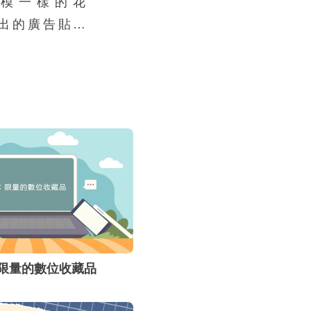
模一樣的花
求提供個資或
年推出的廣告貼切
升，這類手法
性，也反應出
興的一種交易
統面對面的交
出網路交易詐
易的內容及類
安全的交易等
：限量的數位收藏品