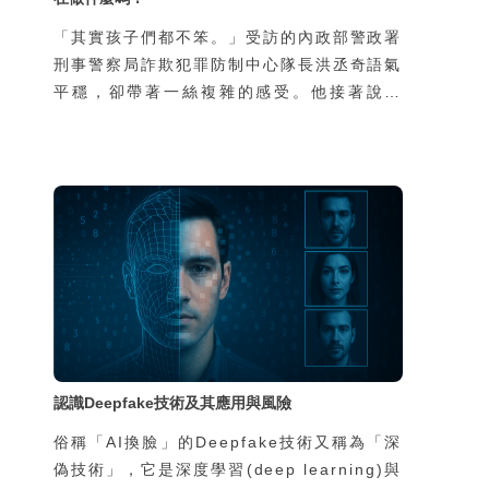
「其實孩子們都不笨。」受訪的內政部警政署
刑事警察局詐欺犯罪防制中心隊長洪丞奇語氣
平穩，卻帶著一絲複雜的感受。他接著說：
「外界常以為會去當車手的孩子，都是家裡有
狀況、缺乏資源，然而我們的統計並不是這
樣。真正因為家庭功能不彰而涉案的孩子，不
到兩成，其餘八成都是再普通不過的家庭，家
裡沒有特別辛苦，也不是因為缺錢。」那為什
麼這些學生還要冒險去從事這樣的違法行為
呢？
認識Deepfake技術及其應用與風險
俗稱「AI換臉」的Deepfake技術又稱為「深
偽技術」，它是深度學習(deep learning)與