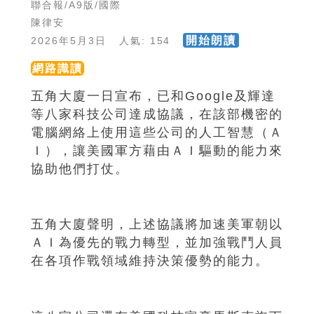
聯合報/A9版/國際
陳律安
開始朗讀
2026年5月3日 人氣: 154
網路識讀
五角大廈一日宣布，已和Google及輝達
等八家科技公司達成協議，在該部機密的
電腦網絡上使用這些公司的人工智慧（Ａ
Ｉ），讓美國軍方藉由ＡＩ驅動的能力來
協助他們打仗。
五角大廈聲明，上述協議將加速美軍朝以
ＡＩ為優先的戰力轉型，並加強戰鬥人員
在各項作戰領域維持決策優勢的能力。