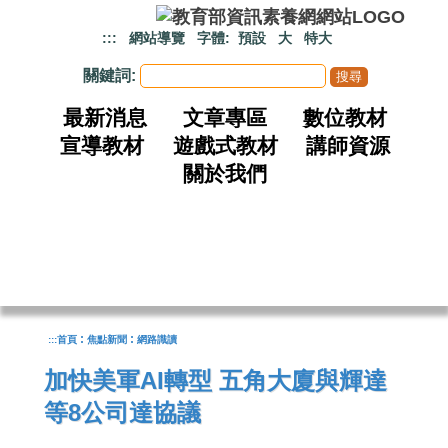
跳到主要內容
:::
網站導覽
字體:
預設
大
特大
關鍵詞:
最新消息
文章專區
數位教材
宣導教材
遊戲式教材
講師資源
關於我們
:
:
:::
首頁
焦點新聞
網路識讀
加快美軍AI轉型 五角大廈與輝達
等8公司達協議