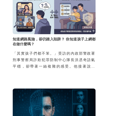
知道網路風險，卻仍踏入陷阱？ 你知道孩子上網都
在做什麼嗎？
「其實孩子們都不笨。」受訪的內政部警政署
刑事警察局詐欺犯罪防制中心隊長洪丞奇語氣
平穩，卻帶著一絲複雜的感受。他接著說：
「外界常以為會去當車手的孩子，都是家裡有
狀況、缺乏資源，然而我們的統計並不是這
樣。真正因為家庭功能不彰而涉案的孩子，不
到兩成，其餘八成都是再普通不過的家庭，家
裡沒有特別辛苦，也不是因為缺錢。」那為什
麼這些學生還要冒險去從事這樣的違法行為
呢？